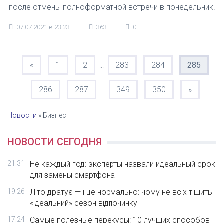
после отмены полноформатной встречи в понедельник.
07.07.2021 в 23:23
363
0
«
1
2
283
284
285
...
286
287
349
350
»
...
Новости
»
Бизнес
НОВОСТИ СЕГОДНЯ
21:31
Не каждый год: эксперты назвали идеальный срок
для замены смартфона
19:26
Літо дратує — і це нормально: чому не всіх тішить
«ідеальний» сезон відпочинку
17:24
Самые полезные перекусы: 10 лучших способов