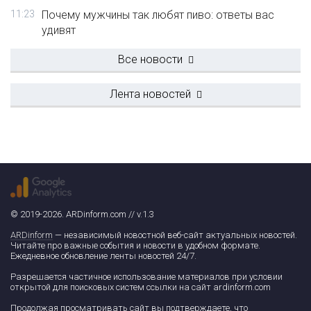
11:23
Почему мужчины так любят пиво: ответы вас
удивят
Все новости
Лента новостей
© 2019-2026. ARDinform.com // v.1.3
ARDinform
— независимый новостной веб-сайт актуальных новостей.
Читайте про важные события и новости в удобном формате.
Ежедневное обновление ленты новостей 24/7.
Разрешается частичное использование материалов при условии
открытой для поисковых систем ссылки на сайт ardinform.com
Продолжая просматривать сайт вы подтверждаете, что