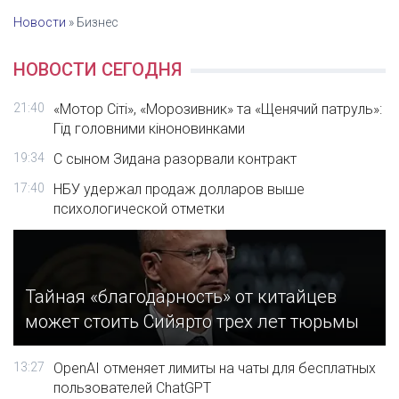
Новости
»
Бизнес
НОВОСТИ СЕГОДНЯ
21:40
«Мотор Сіті», «Морозивник» та «Щенячий патруль»:
Гід головними кіноновинками
19:34
С сыном Зидана разорвали контракт
17:40
НБУ удержал продаж долларов выше
психологической отметки
Тайная «благодарность» от китайцев
может стоить Сийярто трех лет тюрьмы
13:27
OpenAI отменяет лимиты на чаты для бесплатных
пользователей ChatGPT