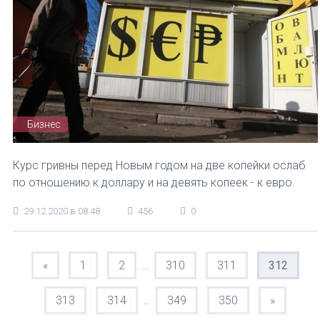
Бизнес
Курс гривны перед Новым годом на две копейки ослаб
по отношению к доллару и на девять копеек - к евро.
29.12.2020 в 08:48
456
0
«
1
2
310
311
312
...
313
314
349
350
»
...