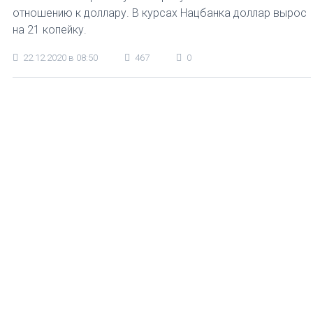
отношению к доллару. В курсах Нацбанка доллар вырос
на 21 копейку.
22.12.2020 в 08:50
467
0