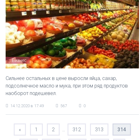
Бизнес
Сильнее остальных в цене выросли яйца, сахар,
подсолнечное масло и мука, при этом ряд продуктов
наоборот подешевел.
14.12.2020 в 17:49
567
0
«
1
2
312
313
314
...