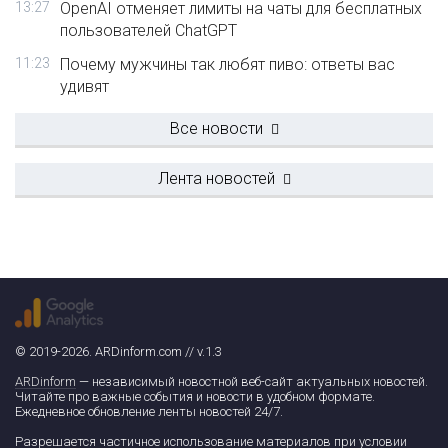
13:27
OpenAI отменяет лимиты на чаты для бесплатных
пользователей ChatGPT
11:23
Почему мужчины так любят пиво: ответы вас
удивят
Все новости
Лента новостей
© 2019-2026. ARDinform.com // v.1.3
ARDinform
— независимый новостной веб-сайт актуальных новостей.
Читайте про важные события и новости в удобном формате.
Ежедневное обновление ленты новостей 24/7.
Разрешается частичное использование материалов при условии