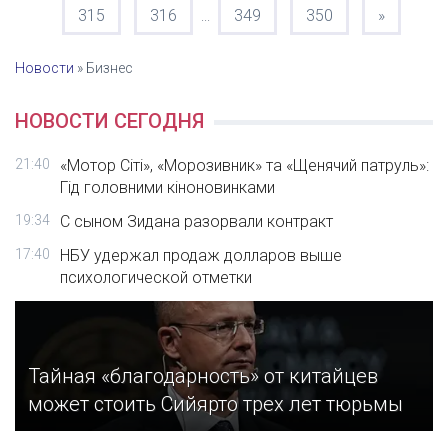
315
316
349
350
»
...
Новости
»
Бизнес
НОВОСТИ СЕГОДНЯ
21:40
«Мотор Сіті», «Морозивник» та «Щенячий патруль»:
Гід головними кіноновинками
19:34
С сыном Зидана разорвали контракт
17:40
НБУ удержал продаж долларов выше
психологической отметки
Тайная «благодарность» от китайцев
может стоить Сийярто трех лет тюрьмы