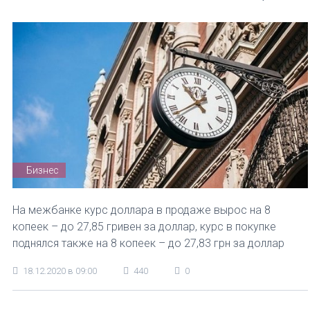
Бизнес
На межбанке курс доллара в продаже вырос на 8
копеек – до 27,85 гривен за доллар, курс в покупке
поднялся также на 8 копеек – до 27,83 грн за доллар
18.12.2020 в 09:00
440
0