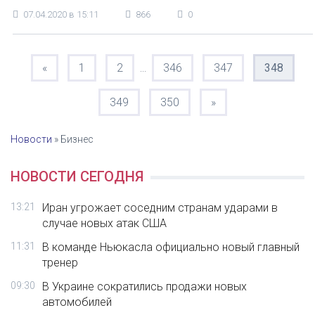
07.04.2020 в 15:11
866
0
«
1
2
346
347
348
...
349
350
»
Новости
»
Бизнес
НОВОСТИ СЕГОДНЯ
13:21
Иран угрожает соседним странам ударами в
случае новых атак США
11:31
В команде Ньюкасла официально новый главный
тренер
09:30
В Украине сократились продажи новых
автомобилей