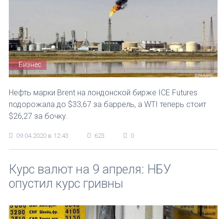
Бизнес
Нефть марки Brent на лондонской бирже ICE Futures
подорожала до $33,67 за баррель, а WTI теперь стоит
$26,27 за бочку.
09.04.2020 в 12:43
623
0
Курс валют на 9 апреля: НБУ
опустил курс гривны