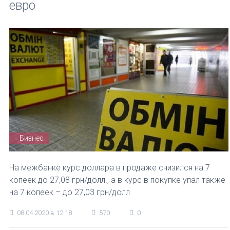
евро
Бизнес
На межбанке курс доллара в продаже снизился на 7
копеек до 27,08 грн/долл., а в курс в покупке упал также
на 7 копеек – до 27,03 грн/долл
08.04.2020 в 12:18
570
0