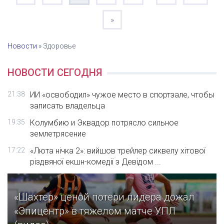
»
Новости
»
Здоровье
НОВОСТИ СЕГОДНЯ
21:38
ИИ «освободил» чужое место в спортзале, чтобы
записать владельца
19:35
Колумбию и Эквадор потрясло сильное
землетрясение
17:22
«Люта нічка 2»: вийшов трейлер сиквелу хітової
різдвяної екшн-комедії з Девідом ...
«Шахтер» ценой потери лидера дожал
«Эпицентр» в тяжелом матче УПЛ