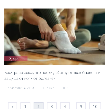
Здоровье
Врач рассказал, что носки действуют «как барьер» и
защищают ноги от болезней.
15.07.2026 в 21:34
1427
0
«
1
2
3
4
9
10
...