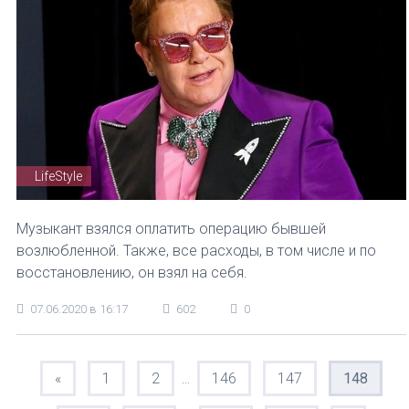
LifeStyle
Музыкант взялся оплатить операцию бывшей
возлюбленной. Также, все расходы, в том числе и по
восстановлению, он взял на себя.
07.06.2020 в 16:17
602
0
«
1
2
146
147
148
...