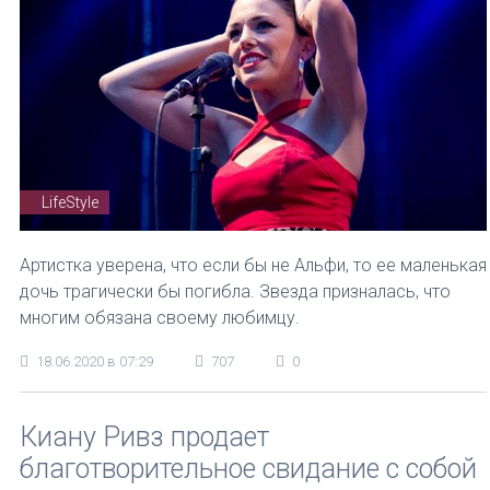
LifeStyle
Артистка уверена, что если бы не Альфи, то ее маленькая
дочь трагически бы погибла. Звезда призналась, что
многим обязана своему любимцу.
18.06.2020 в 07:29
707
0
Киану Ривз продает
благотворительное свидание с собой