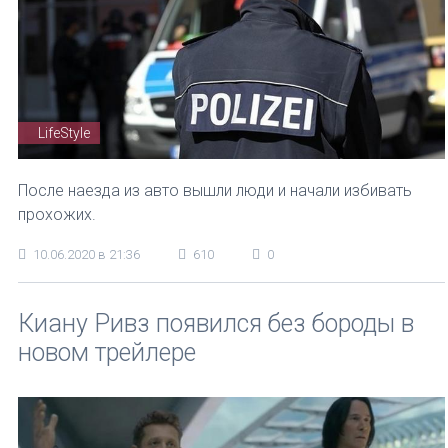
LifeStyle
После наезда из авто вышли люди и начали избивать
прохожих.
10.06.2020 в 21:36
610
0
Киану Ривз появился без бороды в
новом трейлере