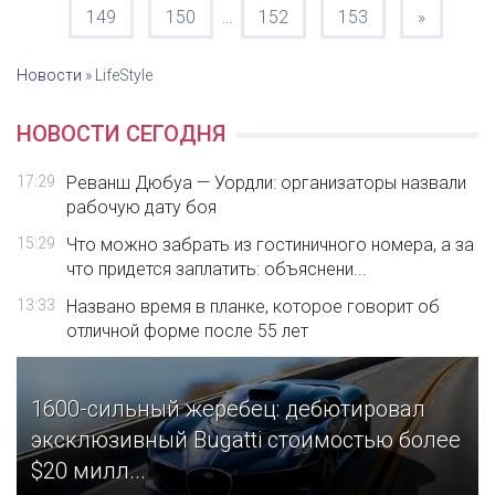
149
150
152
153
»
...
Новости
»
LifeStyle
НОВОСТИ СЕГОДНЯ
17:29
Реванш Дюбуа — Уордли: организаторы назвали
рабочую дату боя
15:29
Что можно забрать из гостиничного номера, а за
что придется заплатить: объяснени...
13:33
Названо время в планке, которое говорит об
отличной форме после 55 лет
1600-сильный жеребец: дебютировал
эксклюзивный Bugatti стоимостью более
$20 милл...