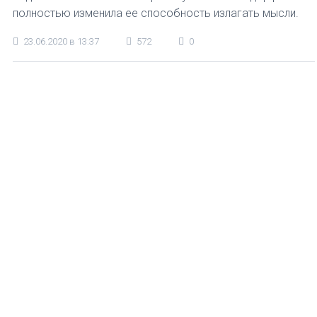
полностью изменила ее способность излагать мысли.
23.06.2020 в 13:37
572
0