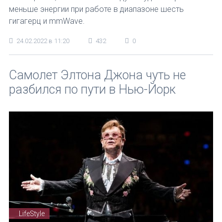
меньше энергии при работе в диапазоне шесть
гигагерц и mmWave.
24.02.2022 в 11:20
432
0
Самолет Элтона Джона чуть не
разбился по пути в Нью-Йорк
LifeStyle