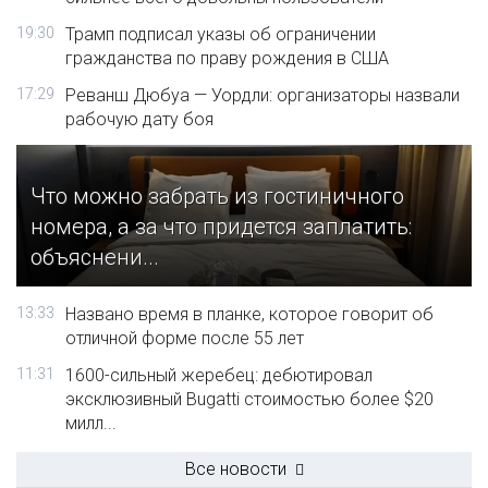
19:30
Трамп подписал указы об ограничении
гражданства по праву рождения в США
17:29
Реванш Дюбуа — Уордли: организаторы назвали
рабочую дату боя
Что можно забрать из гостиничного
номера, а за что придется заплатить:
объяснени...
13:33
Названо время в планке, которое говорит об
отличной форме после 55 лет
11:31
1600-сильный жеребец: дебютировал
эксклюзивный Bugatti стоимостью более $20
милл...
Все новости