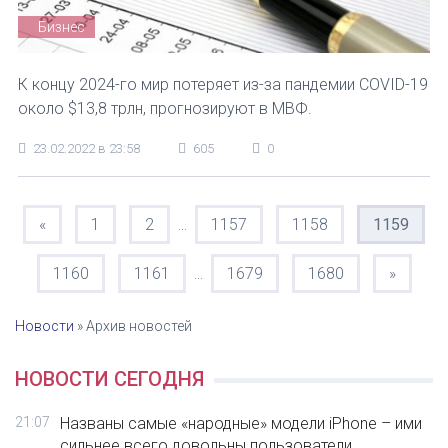
Бизнес
К концу 2024-го мир потеряет из-за пандемии COVID-19
около $13,8 трлн, прогнозируют в МВФ.
23.02.2022 в 23:58
605
0
«
1
2
1157
1158
1159
...
1160
1161
1679
1680
»
...
Новости
»
Архив новостей
НОВОСТИ СЕГОДНЯ
21:07
Названы самые «народные» модели iPhone – ими
сильнее всего довольны пользователи