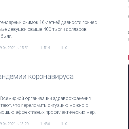
гендарный снимок 16-летней давности принес
мье девушки свыше 400 тысяч долларов
ибыли.
9.04.2021 в 15:51
514
0
пандемии коронавируса
 Всемирной организации здравоохранения
итают, что переломить ситуацию можно с
мощью эффективных профилактических мер.
9.04.2021 в 13:20
436
0