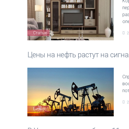
Ко
пе
ра
оп
Статьи
2
Цены на нефть растут на сигн
Сп
во
по
2
Бизнес