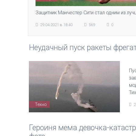
Защитник Манчестер Сити стал одним из луч
29.04.2021 в 18:40
569
0
Неудачный пуск ракеты фрега
Пу
за
мо
Ти
Техно
2
Героиня мема девочка-катастр