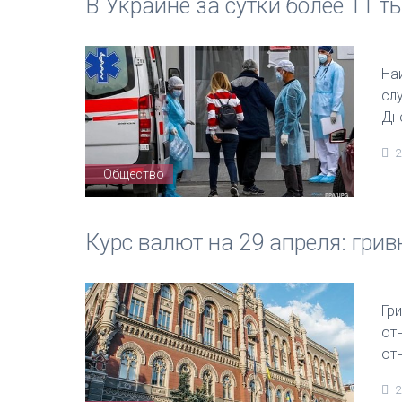
В Украине за сутки более 11 
На
сл
Дн
2
Общество
Курс валют на 29 апреля: гри
Гр
от
от
2