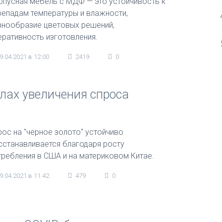
рпусная мебель с МДФ — это устойчивость к
репадам температуры и влажности,
знообразие цветовых решений,
еративность изготовления.
9.04.2021 в 12:00
2419
0
алах увеличения спроса
рос на "черное золото" устойчиво
сстанавливается благодаря росту
требления в США и на материковом Китае.
9.04.2021 в 11:42
479
0