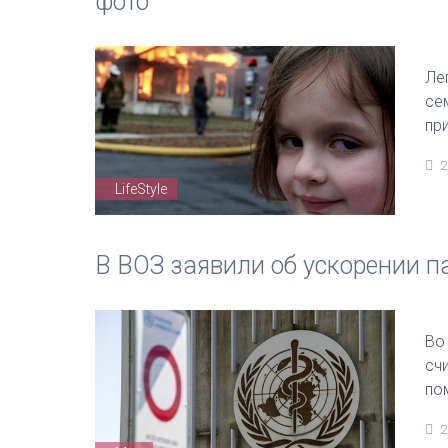
фото
Ле
се
пр
2
LifeStyle
В ВОЗ заявили об ускорении 
Во
сч
по
2