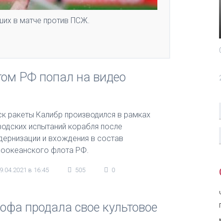
ших в матче против ПСЖ.
том РФ попал на видео
ск ракеты Калибр производился в рамках
водских испытаний корабля после
дернизации и вхождения в состав
хоокеанского флота РФ.
9.04.2021 в 16:45
505
0
офа продала свое культовое