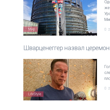
Од
же
Ур
Ми
Мир
2
Шварценеггер назвал церемо
Го
сл
пл
2
LifeStyle