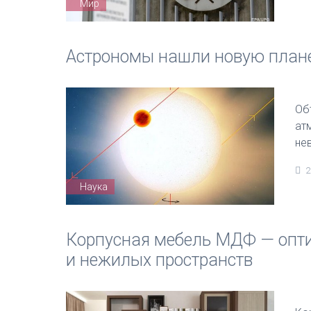
Мир
Астрономы нашли новую плане
Об
ат
не
2
Наука
Корпусная мебель МДФ — опт
и нежилых пространств