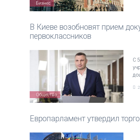
Бизнес
В Киеве возобновят прием док
первоклассников
С 
уч
до
2
Общество
Европарламент утвердил торго