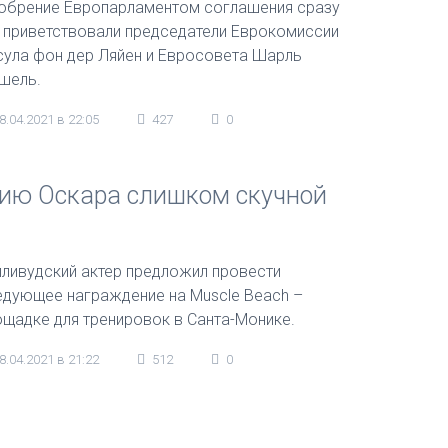
обрение Европарламентом соглашения сразу
 приветствовали председатели Еврокомиссии
сула фон дер Ляйен и Евросовета Шарль
шель.
8.04.2021 в 22:05
427
0
нию Оскара слишком скучной
лливудский актер предложил провести
едующее награждение на Muscle Beach –
ощадке для тренировок в Санта-Монике.
8.04.2021 в 21:22
512
0