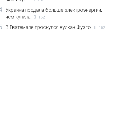
4
Украина продала больше электроэнергии,
чем купила
162
5
В Гватемале проснулся вулкан Фуэго
162