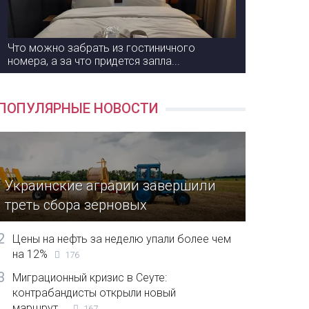
Что можно забрать из гостиничного
номера, а за что придется запла...
ПОПУЛЯРНЫЕ НОВОСТИ
Украинские аграрии завершили
треть сбора зерновых
2
Цены на нефть за неделю упали более чем
на 12%
176
3
Миграционный кризис в Сеуте:
контрабандисты открыли новый
маршрут...
167