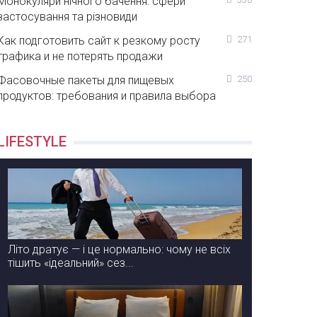
Монокуляри нічного бачення: сфери
застосування та різновиди
Как подготовить сайт к резкому росту
271
трафика и не потерять продажи
Фасовочные пакеты для пищевых
250
продуктов: требования и правила выбора
LIFESTYLE
Літо дратує — і це нормально: чому не всіх
тішить «ідеальний» сез...