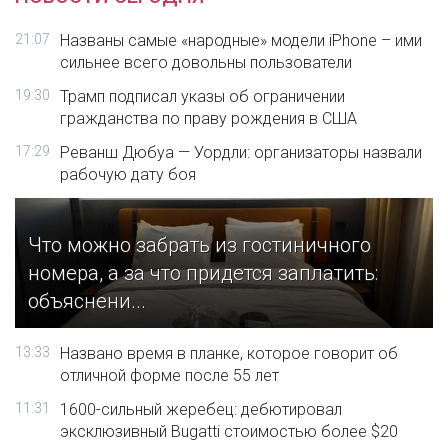
21:07
Названы самые «народные» модели iPhone – ими
сильнее всего довольны пользователи
19:30
Трамп подписал указы об ограничении
гражданства по праву рождения в США
17:29
Реванш Дюбуа — Уордли: организаторы назвали
рабочую дату боя
Что можно забрать из гостиничного
номера, а за что придется заплатить:
объяснени...
13:33
Названо время в планке, которое говорит об
отличной форме после 55 лет
11:31
1600-сильный жеребец: дебютировал
эксклюзивный Bugatti стоимостью более $20