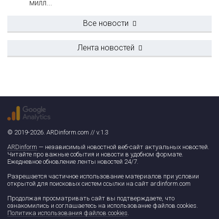
милл...
Все новости
Лента новостей
© 2019-2026. ARDinform.com // v.1.3
ARDinform
— независимый новостной веб-сайт актуальных новостей.
Читайте про важные события и новости в удобном формате.
Ежедневное обновление ленты новостей 24/7.
Разрешается частичное использование материалов при условии
открытой для поисковых систем ссылки на сайт ardinform.com
Продолжая просматривать сайт вы подтверждаете, что
ознакомились и соглашаетесь на использование файлов cookies.
Политика использования файлов cookies
.