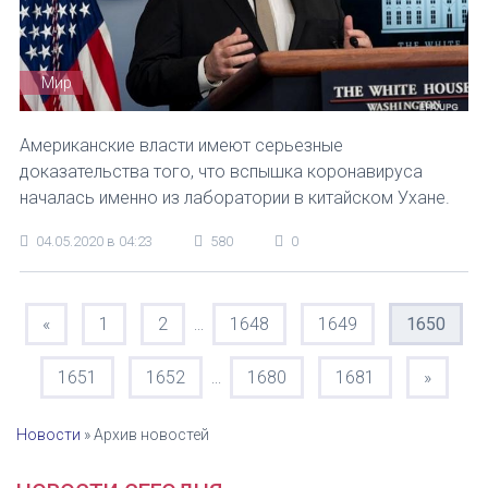
Мир
Американские власти имеют серьезные
доказательства того, что вспышка коронавируса
началась именно из лаборатории в китайском Ухане.
04.05.2020 в 04:23
580
0
«
1
2
1648
1649
1650
...
1651
1652
1680
1681
»
...
Новости
»
Архив новостей