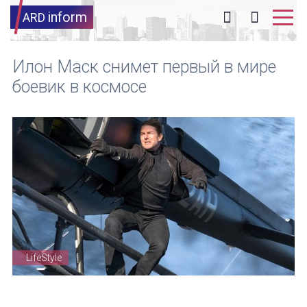
inform
ARD
Илон Маск снимет первый в мире
боевик в космосе
LifeStyle