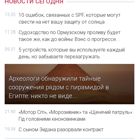
НОВОСТИ СЕГОДНЯ
13:35
10 ошибок, связанных с SPF, которые могут
свести на нет вашу защиту от солнца
11:28
Судоходство по Ормузскому проливу будет
такое же, как до войны: Вэнс о прогрессе...
09:31
5 устройств, которые вы используете каждый
день, но забываете перезагружать
Археологи обнаружили тайные
сооружения рядом с пирамидой в
Египте: никто не виде...
21:40
«Мотор Сіті», «Морозивник» та «Щенячий патруль»:
Гід головними кіноновинками
19:34
С сыном Зидана разорвали контракт