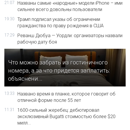
21:07
Названы самые «народные» модели iPhone – ими
сильнее всего довольны пользователи
19:30
Трамп подписал указы об ограничении
гражданства по праву рождения в США
17:29
Реванш Дюбуа — Уордли: организаторы назвали
рабочую дату боя
Что можно забрать из гостиничного
номера, а за что придется заплатить:
объяснени...
13:33
Названо время в планке, которое говорит об
отличной форме после 55 лет
11:31
1600-сильный жеребец: дебютировал
эксклюзивный Bugatti стоимостью более $20
милл...