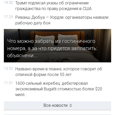
19:30
Трамп подписал указы об ограничении
гражданства по праву рождения в США
17:29
Реванш Дюбуа — Уордли: организаторы назвали
рабочую дату боя
Что можно забрать из гостиничного
номера, а за что придется заплатить:
объяснени...
13:33
Названо время в планке, которое говорит об
отличной форме после 55 лет
11:31
1600-сильный жеребец: дебютировал
эксклюзивный Bugatti стоимостью более $20
милл...
Все новости