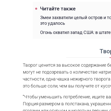
Читайте также
Змеи захватили целый остров и т
это удалось
Огонь охватил запад США: в штат
Тво
Творог ценится за высокое содержание бе
могут не подозревать о количестве натри
частности, одна чашка нежирного творога
это больше соли, чем вы получите от кус
"Чтобы уменьшить потребление, ищите ва
Порция размером в полстакана, украшен
ягодами или огурцом и молотым перцем, 