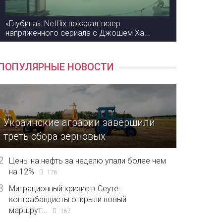
«Глубина»: Netflix показал тизер
напряженного сериала с Джошем Ха...
ПОПУЛЯРНЫЕ НОВОСТИ
Украинские аграрии завершили
треть сбора зерновых
2
Цены на нефть за неделю упали более чем
на 12%
176
3
Миграционный кризис в Сеуте:
контрабандисты открыли новый
маршрут...
167