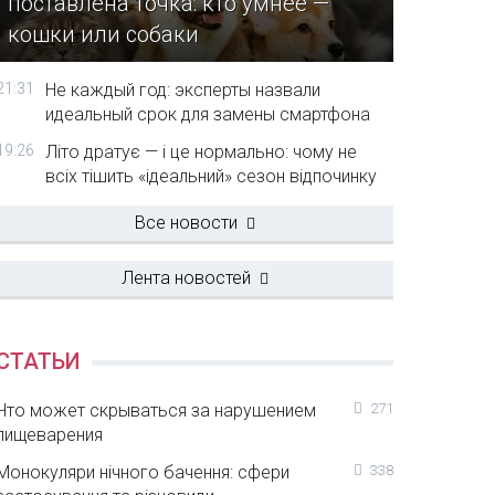
поставлена точка: кто умнее —
кошки или собаки
21:31
Не каждый год: эксперты назвали
идеальный срок для замены смартфона
19:26
Літо дратує — і це нормально: чому не
всіх тішить «ідеальний» сезон відпочинку
Все новости
Лента новостей
СТАТЬИ
Что может скрываться за нарушением
271
пищеварения
Монокуляри нічного бачення: сфери
338