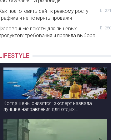
застосування та різновиди
Как подготовить сайт к резкому росту
271
трафика и не потерять продажи
Фасовочные пакеты для пищевых
250
продуктов: требования и правила выбора
LIFESTYLE
Когда цены снизятся: эксперт назвала
лучшие направления для отдых...