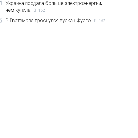
4
Украина продала больше электроэнергии,
чем купила
162
5
В Гватемале проснулся вулкан Фуэго
162