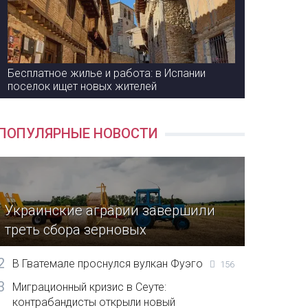
Бесплатное жилье и работа: в Испании
поселок ищет новых жителей
ПОПУЛЯРНЫЕ НОВОСТИ
Украинские аграрии завершили
треть сбора зерновых
2
В Гватемале проснулся вулкан Фуэго
156
3
Миграционный кризис в Сеуте:
контрабандисты открыли новый