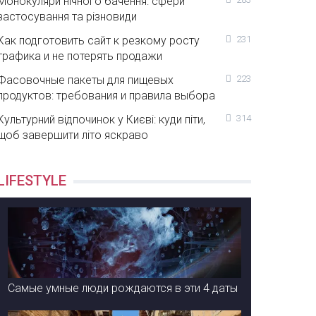
Монокуляри нічного бачення: сфери
застосування та різновиди
Как подготовить сайт к резкому росту
231
трафика и не потерять продажи
Фасовочные пакеты для пищевых
223
продуктов: требования и правила выбора
Культурний відпочинок у Києві: куди піти,
314
щоб завершити літо яскраво
LIFESTYLE
Самые умные люди рождаются в эти 4 даты