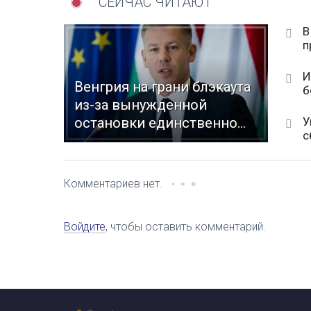
СЕЙЧАС ЧИТАЮТ
В
п
И
Венгрия на грани блэкаута
б
из-за вынужденной
У
остановки единственно...
с
Комментариев нет.
Войдите
, чтобы оставить комментарий.