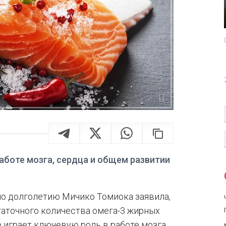
аботе мозга, сердца и общем развитии
по долголетию Мичико Томиока заявила,
таточного количества омега-3 жирных
 играет ключевую роль в работе мозга,