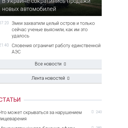
В Украине сократились продажи
новых автомобилей
07:20
Змеи захватили целый остров и только
сейчас ученые выяснили, как им это
удалось
21:40
Словения ограничит работу единственной
АЭС
Все новости
Лента новостей
СТАТЬИ
Что может скрываться за нарушением
240
пищеварения
283