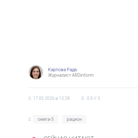
Карпова Рада
Журналист ARDinform
17.05.2026 в 13:28
0.0
//
0
омега-3
рацион