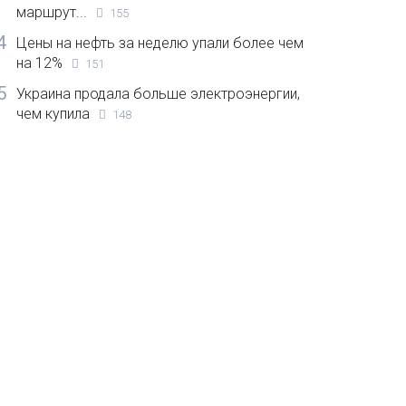
маршрут...
155
4
Цены на нефть за неделю упали более чем
на 12%
151
5
Украина продала больше электроэнергии,
чем купила
148