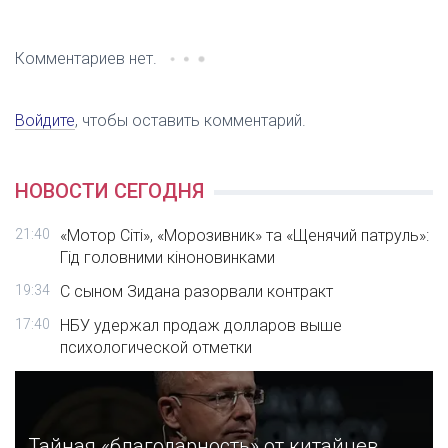
Комментариев нет.
Войдите
, чтобы оставить комментарий.
НОВОСТИ СЕГОДНЯ
21:40
«Мотор Сіті», «Морозивник» та «Щенячий патруль»:
Гід головними кіноновинками
19:34
С сыном Зидана разорвали контракт
17:40
НБУ удержал продаж долларов выше
психологической отметки
Тайная «благодарность» от китайцев