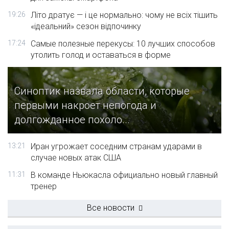
19:26
Літо дратує — і це нормально: чому не всіх тішить
«ідеальний» сезон відпочинку
17:24
Самые полезные перекусы: 10 лучших способов
утолить голод и оставаться в форме
Синоптик назвала области, которые
первыми накроет непогода и
долгожданное похоло...
13:21
Иран угрожает соседним странам ударами в
случае новых атак США
11:31
В команде Ньюкасла официально новый главный
тренер
Все новости