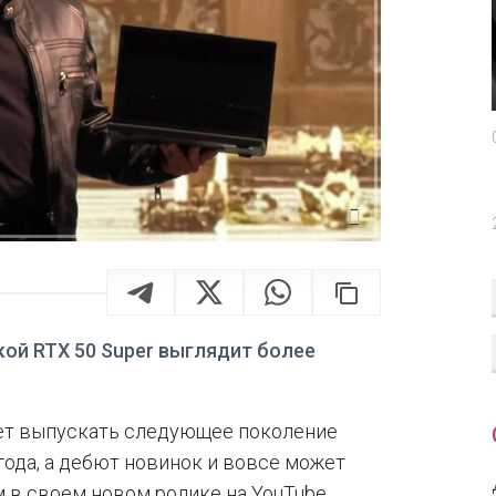
кой RTX 50 Super выглядит более
ует выпускать следующее поколение
года, а дебют новинок и вовсе может
ом в своем новом ролике на YouTube