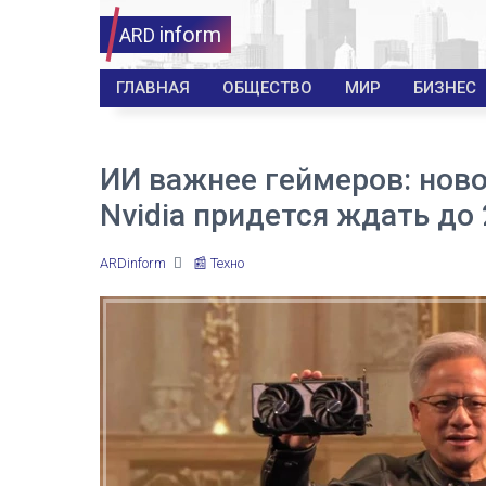
inform
ARD
ГЛАВНАЯ
ОБЩЕСТВО
МИР
БИЗНЕС
ИИ важнее геймеров: нов
Nvidia придется ждать до
ARDinform
📰 Техно