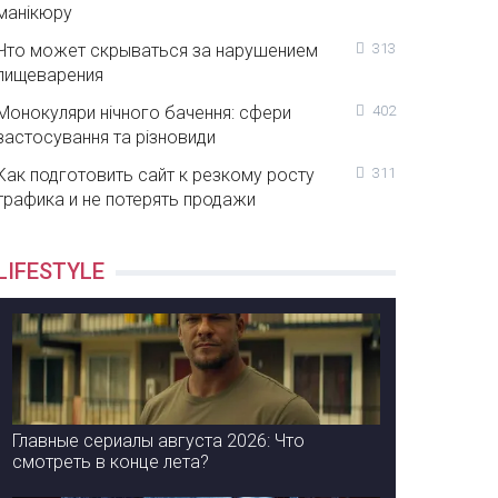
манікюру
Что может скрываться за нарушением
313
пищеварения
Монокуляри нічного бачення: сфери
402
застосування та різновиди
Как подготовить сайт к резкому росту
311
трафика и не потерять продажи
LIFESTYLE
Главные сериалы августа 2026: Что
смотреть в конце лета?