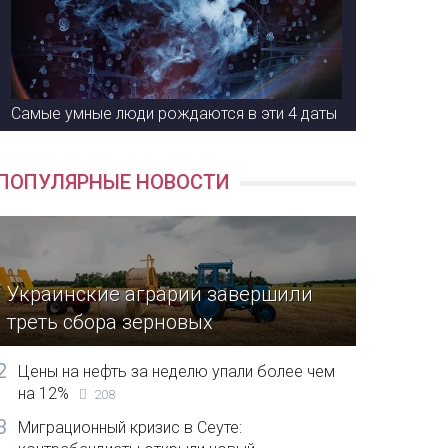
Самые умные люди рождаются в эти 4 даты
ПОПУЛЯРНЫЕ НОВОСТИ
Украинские аграрии завершили
треть сбора зерновых
2
Цены на нефть за неделю упали более чем
на 12%
208
3
Миграционный кризис в Сеуте: