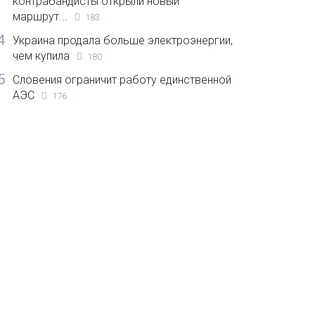
контрабандисты открыли новый
маршрут...
183
4
Украина продала больше электроэнергии,
чем купила
180
5
Словения ограничит работу единственной
АЭС
176