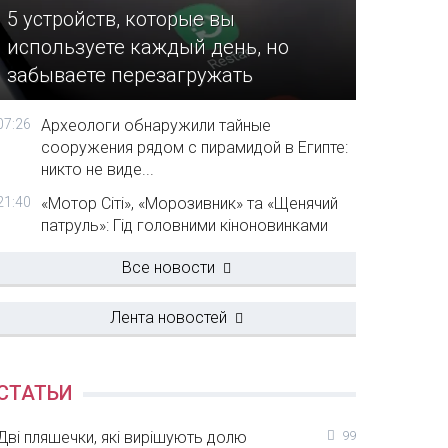
5 устройств, которые вы
используете каждый день, но
забываете перезагружать
07:26
Археологи обнаружили тайные
сооружения рядом с пирамидой в Египте:
никто не виде...
21:40
«Мотор Сіті», «Морозивник» та «Щенячий
патруль»: Гід головними кіноновинками
Все новости
Лента новостей
СТАТЬИ
Дві пляшечки, які вирішують долю
99