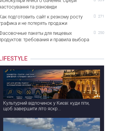
Монокуляри нічного бачення: сфери
застосування та різновиди
Как подготовить сайт к резкому росту
271
трафика и не потерять продажи
Фасовочные пакеты для пищевых
250
продуктов: требования и правила выбора
LIFESTYLE
Культурний відпочинок у Києві: куди піти,
щоб завершити літо яскр...