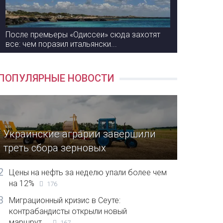
После премьеры «Одиссеи» сюда захотят
все: чем поразил итальянски...
ПОПУЛЯРНЫЕ НОВОСТИ
Украинские аграрии завершили
треть сбора зерновых
2
Цены на нефть за неделю упали более чем
на 12%
176
3
Миграционный кризис в Сеуте:
контрабандисты открыли новый
маршрут...
167