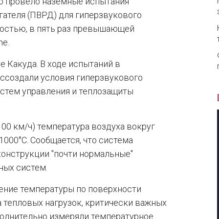
йо провело наземные испытания
ателя (ПВРД) для гиперзвукового
оростью, в пять раз превышающей
me.
 Какуда. В ходе испытаний в
оссоздали условия гиперзвукового
истем управления и теплозащиты
00 км/ч) температура воздуха вокруг
1000°C. Сообщается, что система
конструкции "почти нормальные"
ных систем.
ение температуры по поверхности
а тепловых нагрузок, критически важных
полнительно измеряли температурное