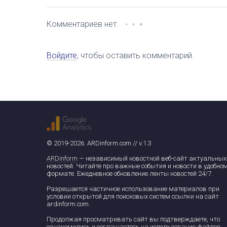
Комментариев нет.
Войдите
, чтобы оставить комментарий.
© 2019-2026. ARDinform.com // v.1.3
ARDinform
— независимый новостной веб-сайт актуальных
новостей. Читайте про важные события и новости в удобно
формате. Ежедневное обновление ленты новостей 24/7.
Разрешается частичное использование материалов при
условии открытой для поисковых систем ссылки на сайт
ardinform.com
Продолжая просматривать сайт вы подтверждаете, что
ознакомились и соглашаетесь на использование файлов