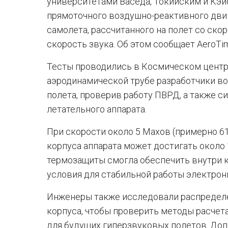
университетами Васеда, Токийским и Кэ
прямоточного воздушно-реактивного двиг
самолета, рассчитанного на полет со ск
скорость звука. Об этом сообщает AeroTi
Тесты проводились в Космическом центре
аэродинамической трубе разработчики в
полета, проверив работу ПВРД, а также с
летательного аппарата.
При скорости около 5 Махов (примерно 61
корпуса аппарата может достигать около 
термозащиты смогла обеспечить внутри 
условия для стабильной работы электрон
Инженеры также исследовали распредел
корпуса, чтобы проверить методы расчет
для будущих гиперзвуковых полетов. До