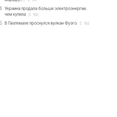
4
Украина продала больше электроэнергии,
чем купила
162
5
В Гватемале проснулся вулкан Фуэго
162