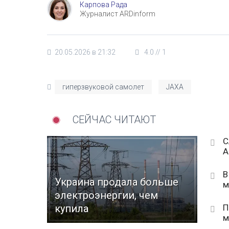
Карпова Рада
Журналист ARDinform
20.05.2026 в 21:32
4.0
//
1
гиперзвуковой самолет
JAXA
СЕЙЧАС ЧИТАЮТ
С
А
В
Украина продала больше
м
электроэнергии, чем
П
купила
м