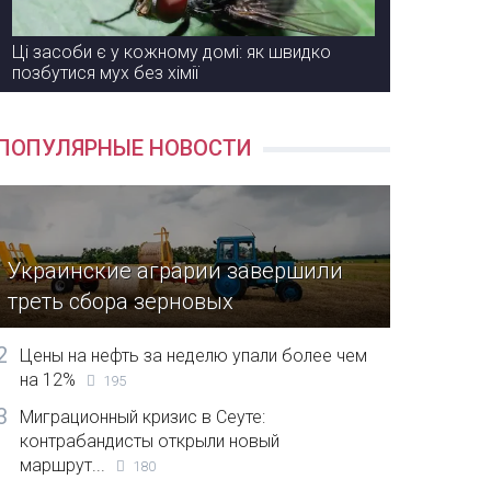
Ці засоби є у кожному домі: як швидко
позбутися мух без хімії
ПОПУЛЯРНЫЕ НОВОСТИ
Украинские аграрии завершили
треть сбора зерновых
2
Цены на нефть за неделю упали более чем
на 12%
195
3
Миграционный кризис в Сеуте:
контрабандисты открыли новый
маршрут...
180