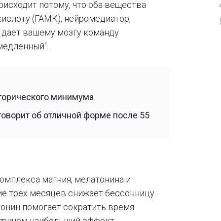
оисходит потому, что оба вещества
ислоту (ГАМК), нейромедиатор,
 дает вашему мозгу команду
медленный".
сторического минимума
говорит об отличной форме после 55
комплекса магния, мелатонина и
ние трех месяцев снижает бессонницу.
тонин помогает сократить время
 причем наибольший эффект