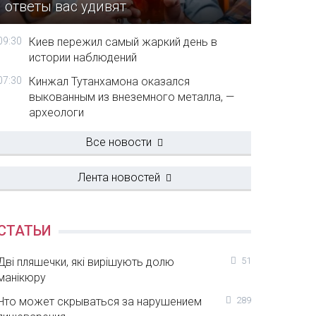
ответы вас удивят
09:30
Киев пережил самый жаркий день в
истории наблюдений
07:30
Кинжал Тутанхамона оказался
выкованным из внеземного металла, —
археологи
Все новости
Лента новостей
СТАТЬИ
Дві пляшечки, які вирішують долю
51
манікюру
Что может скрываться за нарушением
289