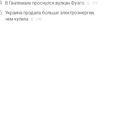
4
В Гватемале проснулся вулкан Фуэго
171
5
Украина продала больше электроэнергии,
чем купила
170