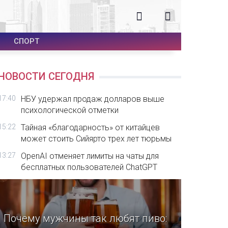
СПОРТ
НОВОСТИ СЕГОДНЯ
17:40
НБУ удержал продаж долларов выше
психологической отметки
15:22
Тайная «благодарность» от китайцев
может стоить Сийярто трех лет тюрьмы
13:27
OpenAI отменяет лимиты на чаты для
бесплатных пользователей ChatGPT
Почему мужчины так любят пиво: