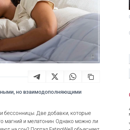
азными, но взаимодополняющими
и бессонницы. Две добавки, которые
то магний и мелатонин. Однако можно ли
яют на сон? Портал EatingWell объясняет