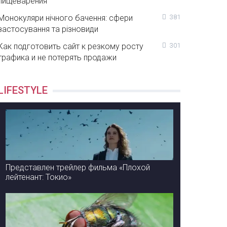
пищеварения
Монокуляри нічного бачення: сфери
381
застосування та різновиди
Как подготовить сайт к резкому росту
301
трафика и не потерять продажи
LIFESTYLE
Представлен трейлер фильма «Плохой
лейтенант: Токио»