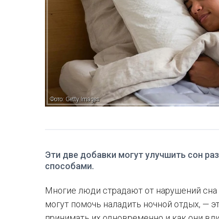
Фото: Getty Images
Эти две добавки могут улучшить сон р
способами.
Многие люди страдают от нарушений сна 
могут помочь наладить ночной отдых, — э
принимать их одновременно и как они вли