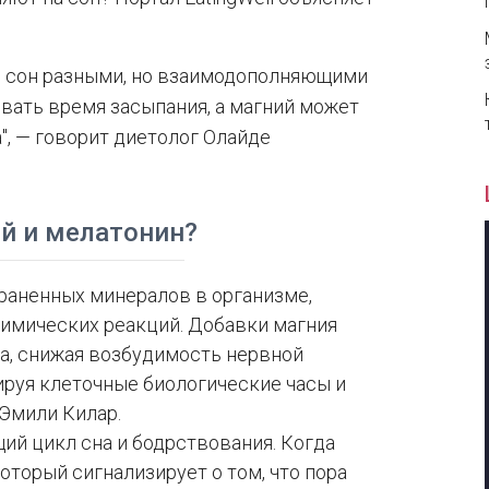
ь сон разными, но взаимодополняющими
вать время засыпания, а магний может
, — говорит диетолог Олайде
ий и мелатонин?
раненных минералов в организме,
химических реакций. Добавки магния
а, снижая возбудимость нервной
ируя клеточные биологические часы и
Эмили Килар.
ий цикл сна и бодрствования. Когда
оторый сигнализирует о том, что пора