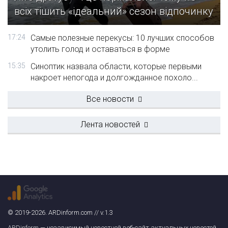
всіх тішить «ідеальний» сезон відпочинку
17:24
Самые полезные перекусы: 10 лучших способов
утолить голод и оставаться в форме
15:35
Синоптик назвала области, которые первыми
накроет непогода и долгожданное похоло...
Все новости
Лента новостей
© 2019-2026. ARDinform.com // v.1.3
ARDinform
— независимый новостной веб-сайт актуальных новостей.