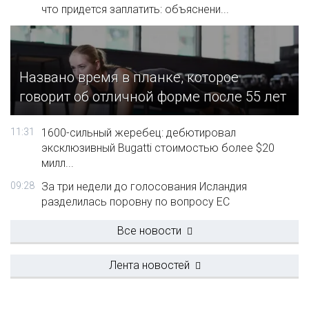
что придется заплатить: объяснени...
Названо время в планке, которое
говорит об отличной форме после 55 лет
11:31
1600-сильный жеребец: дебютировал
эксклюзивный Bugatti стоимостью более $20
милл...
09:28
За три недели до голосования Исландия
разделилась поровну по вопросу ЕС
Все новости
Лента новостей