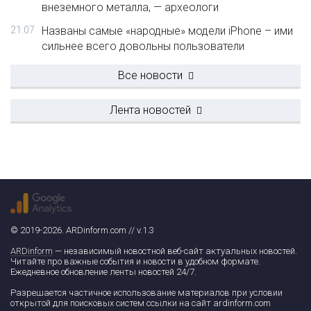
внеземного металла, — археологи
21:07
Названы самые «народные» модели iPhone – ими
сильнее всего довольны пользователи
Все новости
Лента новостей
© 2019-2026. ARDinform.com // v.1.3
ARDinform
— независимый новостной веб-сайт актуальных новостей.
Читайте про важные события и новости в удобном формате.
Ежедневное обновление ленты новостей 24/7.
Разрешается частичное использование материалов при условии
открытой для поисковых систем ссылки на сайт ardinform.com