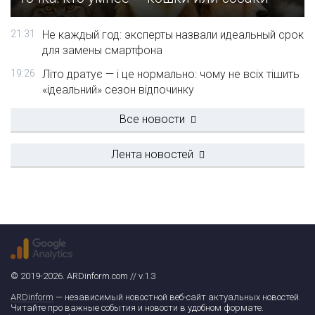
21:31
Не каждый год: эксперты назвали идеальный срок
для замены смартфона
19:26
Літо дратує — і це нормально: чому не всіх тішить
«ідеальний» сезон відпочинку
Все новости
Лента новостей
© 2019-2026. ARDinform.com // v.1.3
ARDinform
— независимый новостной веб-сайт актуальных новостей.
Читайте про важные события и новости в удобном формате.