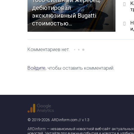
1600-сильный жеребец:
К
дебютировал
т
эксклюзивный Bugatti
Н
стоимостью...
и
Комментариев нет.
Войдите
, чтобы оставить комментарий.
© 2019-2026. ARDinform.com // v.1.3
ARDinform
— независимый новостной веб-сайт актуальных
новостей. Читайте про важные события и новости в удобно