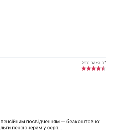
 пенсійним посвідченням — безкоштовно:
ільги пенсіонерам у серп...