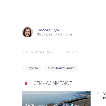
Карпова Рада
Журналист ARDinform
05.07.2026 в 19:27
4.5
//
2
гроза
бытовая техника
СЕЙЧАС ЧИТАЮТ
З
п