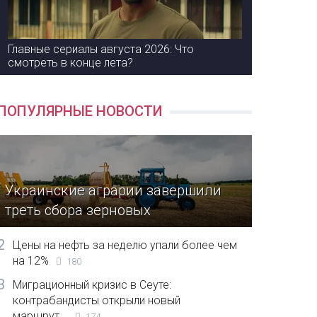
Главные сериалы августа 2026: Что
смотреть в конце лета?
ПОПУЛЯРНЫЕ НОВОСТИ
Украинские аграрии завершили
треть сбора зерновых
2
Цены на нефть за неделю упали более чем
на 12%
180
3
Миграционный кризис в Сеуте:
контрабандисты открыли новый
маршрут...
174