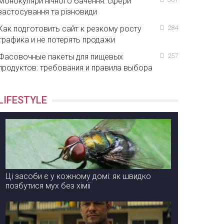
Монокуляри нічного бачення: сфери
застосування та різновиди
Как подготовить сайт к резкому росту
284
трафика и не потерять продажи
Фасовочные пакеты для пищевых
257
продуктов: требования и правила выбора
LIFESTYLE
Ці засоби є у кожному домі: як швидко
позбутися мух без хімії