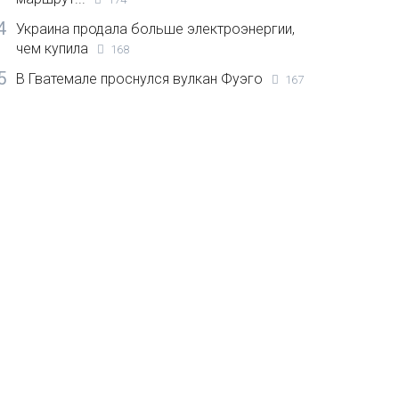
4
Украина продала больше электроэнергии,
чем купила
168
5
В Гватемале проснулся вулкан Фуэго
167