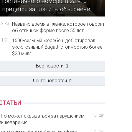
гостиничного номера, а за что
придется заплатить: объяснени...
13:33
Названо время в планке, которое говорит
об отличной форме после 55 лет
11:31
1600-сильный жеребец: дебютировал
эксклюзивный Bugatti стоимостью более
$20 милл...
Все новости
Лента новостей
СТАТЬИ
Что может скрываться за нарушением
281
пищеварения
361