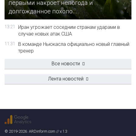
первыми накроет непогода и
долгожданное похоло...
13:21
Иран угрожает соседним странам ударами в
случае новых атак США
11:31
В команде Ньюкасла официально новый главный
тренер
Все новости
Лента новостей
© 2019-2026. ARDinform.com // v.1.3