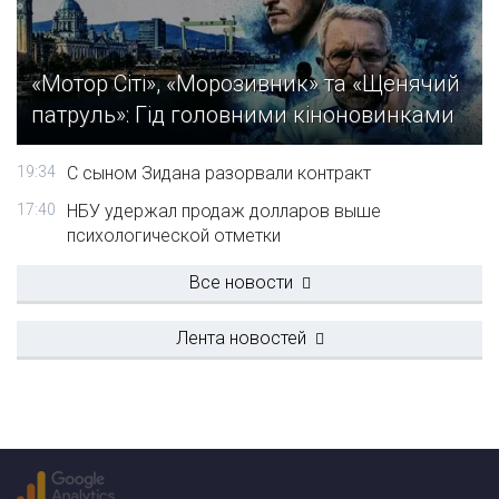
«Мотор Сіті», «Морозивник» та «Щенячий
патруль»: Гід головними кіноновинками
19:34
С сыном Зидана разорвали контракт
17:40
НБУ удержал продаж долларов выше
психологической отметки
Все новости
Лента новостей