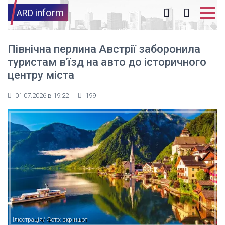
inform
ARD
Північна перлина Австрії заборонила
туристам в'їзд на авто до історичного
центру міста
01.07.2026 в 19:22
199
Ілюстрація/ Фото: скріншот