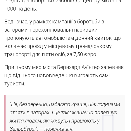
в’їздів транспортних засобів до центру міста на
1000 на день.
Водночас, у рамках кампанії з боротьби з
заторами, перехоплювальні парковки
пропонують автомобілістам денний квиток, що
включає проїзд у місцевому громадському
транспорті для п'яти осіб, за 7,50 євро.
При цьому мер міста Бернхард Ауїнгер запевняє,
що від цього нововведення виграють самі
туристи.
"Це, безперечно, набагато краще, ніж годинами
стояти в заторах. І це також значно полегшує
життя людям, які живуть і працюють у
Зальцбурзі", — пояснив він.