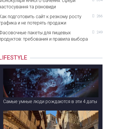
Монокуляри нічного бачення: сфери
застосування та різновиди
Как подготовить сайт к резкому росту
266
трафика и не потерять продажи
Фасовочные пакеты для пищевых
249
продуктов: требования и правила выбора
LIFESTYLE
Самые умные люди рождаются в эти 4 даты