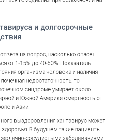
нтавируса и долгосрочные
дствия
 ответа на вопрос, насколько опасен
я от 1-15% до 40-50%. Показатель
тояния организма человека и наличия
 почечная недостаточность, то
 почечном синдроме умирает около
верной и Южной Америке смертность от
опе и Азии.
лного выздоровления хантавирус может
 здоровья. В будущем такие пациенты
 сердечно-сосудистыми заболеваниями