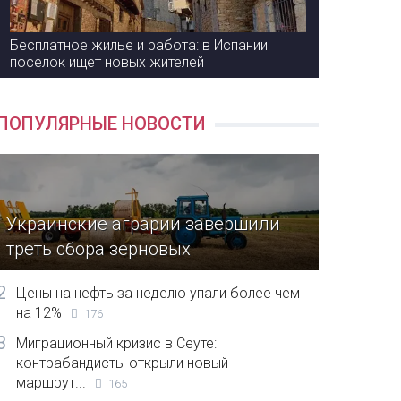
Бесплатное жилье и работа: в Испании
поселок ищет новых жителей
ПОПУЛЯРНЫЕ НОВОСТИ
Украинские аграрии завершили
треть сбора зерновых
2
Цены на нефть за неделю упали более чем
на 12%
176
3
Миграционный кризис в Сеуте:
контрабандисты открыли новый
маршрут...
165