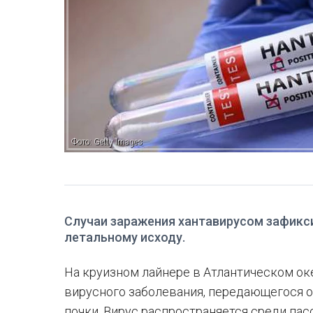
Фото: Getty Images
Случаи заражения хантавирусом зафикси
летальному исходу.
На круизном лайнере в Атлантическом о
вирусного заболевания, передающегося о
почки. Вирус распространяется среди па