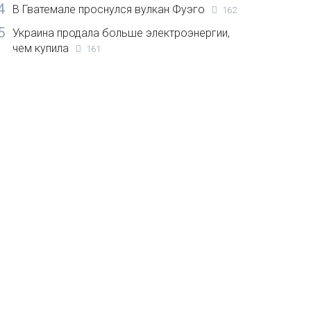
4
В Гватемале проснулся вулкан Фуэго
162
5
Украина продала больше электроэнергии,
чем купила
161