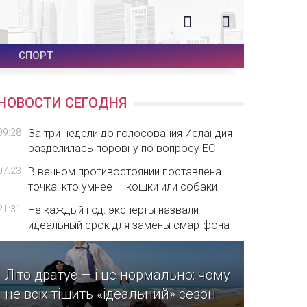
СПОРТ
НОВОСТИ СЕГОДНЯ
09:28
За три недели до голосования Исландия
разделилась поровну по вопросу ЕС
07:23
В вечном противостоянии поставлена
точка: кто умнее — кошки или собаки
21:31
Не каждый год: эксперты назвали
идеальный срок для замены смартфона
Літо дратує — і це нормально: чому
не всіх тішить «ідеальний» сезон