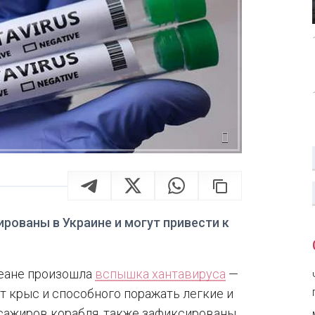
рованы в Украине и могут привести к
кеане произошла
вспышка хантавируса
—
т крыс и способного поражать легкие и
ссажиров корабля, также зафиксированы