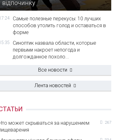
відпочинку
17:24
Самые полезные перекусы: 10 лучших
способов утолить голод и оставаться в
форме
15:35
Синоптик назвала области, которые
первыми накроет непогода и
долгожданное похоло...
Все новости
Лента новостей
СТАТЬИ
Что может скрываться за нарушением
267
пищеварения
334