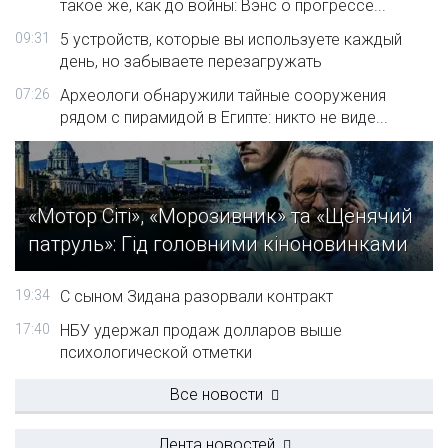
такое же, как до войны: Вэнс о прогрессе...
09:31
5 устройств, которые вы используете каждый
день, но забываете перезагружать
07:26
Археологи обнаружили тайные сооружения
рядом с пирамидой в Египте: никто не виде...
«Мотор Сіті», «Морозивник» та «Щенячий
патруль»: Гід головними кіноновинками
19:34
С сыном Зидана разорвали контракт
17:40
НБУ удержал продаж долларов выше
психологической отметки
Все новости
Лента новостей