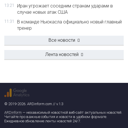
13:21
Иран угрожает соседним странам ударами в
случае новых атак США
11:31
В команде Ньюкасла официально новый главный
тренер
Все новости
Лента новостей
© 2019-2026. ARDinform.com // v.1.3
ARDinform
— независимый новостной веб-сайт актуальных новостей.
Читайте про важные события и новости в удобном формате.
Ежедневное обновление ленты новостей 24/7.