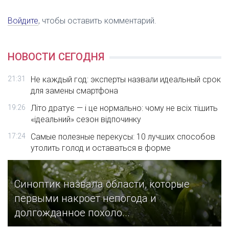
Войдите
, чтобы оставить комментарий.
НОВОСТИ СЕГОДНЯ
21:31
Не каждый год: эксперты назвали идеальный срок
для замены смартфона
19:26
Літо дратує — і це нормально: чому не всіх тішить
«ідеальний» сезон відпочинку
17:24
Самые полезные перекусы: 10 лучших способов
утолить голод и оставаться в форме
Синоптик назвала области, которые
первыми накроет непогода и
долгожданное похоло...