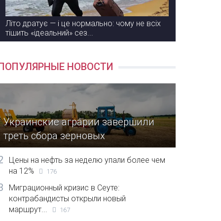
Літо дратує — і це нормально: чому не всіх
тішить «ідеальний» сез...
ПОПУЛЯРНЫЕ НОВОСТИ
Украинские аграрии завершили
треть сбора зерновых
2
Цены на нефть за неделю упали более чем
на 12%
176
3
Миграционный кризис в Сеуте:
контрабандисты открыли новый
маршрут...
167