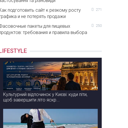
застосування та різновиди
Как подготовить сайт к резкому росту
271
трафика и не потерять продажи
Фасовочные пакеты для пищевых
250
продуктов: требования и правила выбора
LIFESTYLE
Культурний відпочинок у Києві: куди піти,
щоб завершити літо яскр...