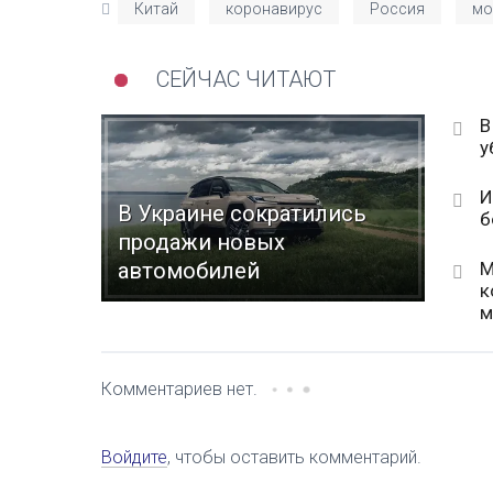
Китай
коронавирус
Россия
мо
СЕЙЧАС ЧИТАЮТ
В
у
И
В Украине сократились
б
продажи новых
М
автомобилей
к
м
Комментариев нет.
Войдите
, чтобы оставить комментарий.