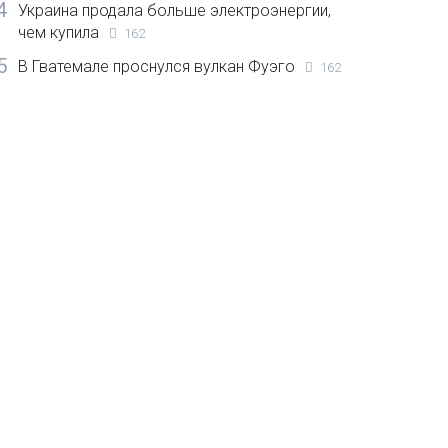
4
Украина продала больше электроэнергии,
чем купила
162
5
В Гватемале проснулся вулкан Фуэго
162