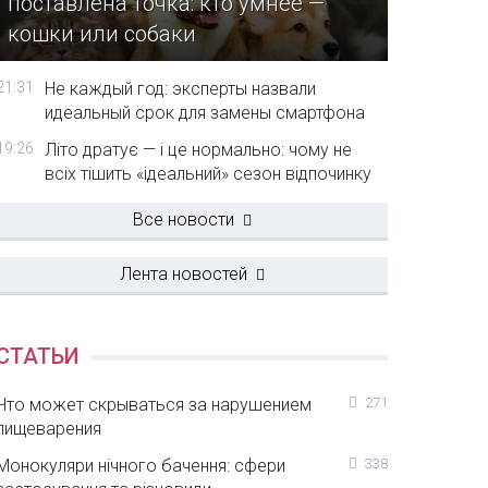
поставлена точка: кто умнее —
кошки или собаки
21:31
Не каждый год: эксперты назвали
идеальный срок для замены смартфона
19:26
Літо дратує — і це нормально: чому не
всіх тішить «ідеальний» сезон відпочинку
Все новости
Лента новостей
СТАТЬИ
Что может скрываться за нарушением
271
пищеварения
Монокуляри нічного бачення: сфери
338