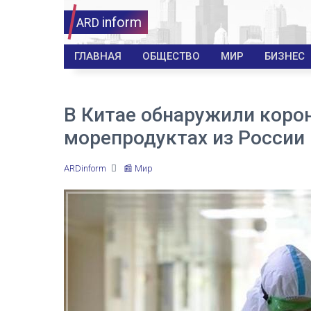
inform
ARD
ГЛАВНАЯ
ОБЩЕСТВО
МИР
БИЗНЕС
В Китае обнаружили коро
морепродуктах из России
ARDinform
📰 Мир