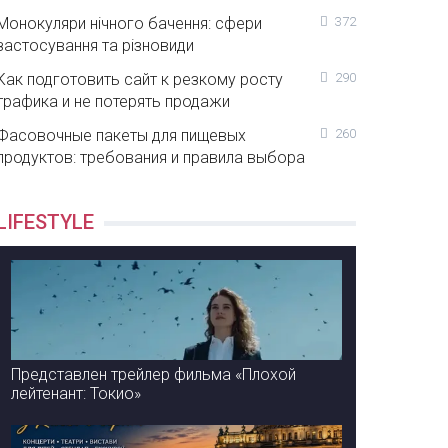
Монокуляри нічного бачення: сфери
372
застосування та різновиди
Как подготовить сайт к резкому росту
290
трафика и не потерять продажи
Фасовочные пакеты для пищевых
260
продуктов: требования и правила выбора
LIFESTYLE
Представлен трейлер фильма «Плохой
лейтенант: Токио»