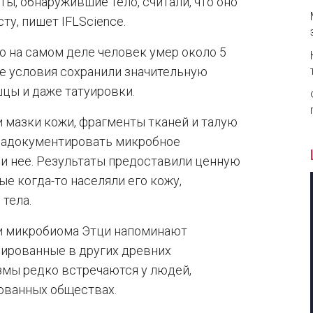
ты, обнаружившие тело, считали, что оно
у, пишет IFLScience.
о на самом деле человек умер около 5
ие условия сохранили значительную
шцы и даже татуировки.
 мазки кожи, фрагменты тканей и талую
 задокументировать микробное
и нее. Результаты предоставили ценную
ые когда-то населяли его кожу,
тела.
ти микробиома Этци напоминают
ированные в других древних
змы редко встречаются у людей,
ованных обществах.