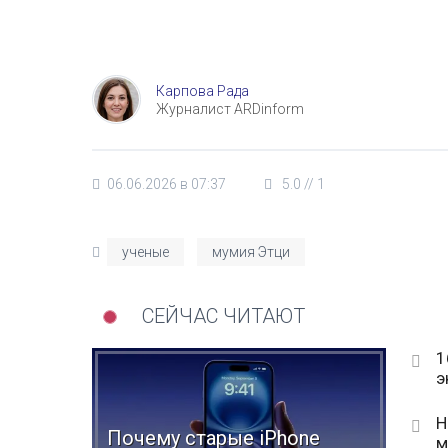
Карпова Рада
Журналист ARDinform
06.06.2026 в 07:37
5.0
//
1
ученые
мумия Этци
СЕЙЧАС ЧИТАЮТ
1
э
Н
Почему старые iPhone
м