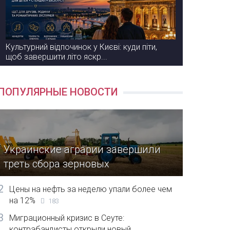
Культурний відпочинок у Києві: куди піти,
щоб завершити літо яскр...
ПОПУЛЯРНЫЕ НОВОСТИ
Украинские аграрии завершили
треть сбора зерновых
2
Цены на нефть за неделю упали более чем
на 12%
183
3
Миграционный кризис в Сеуте:
контрабандисты открыли новый