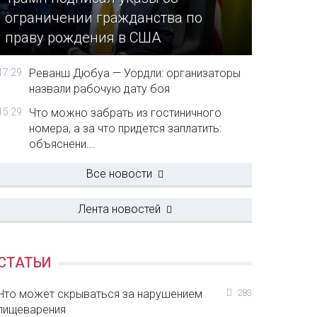
ограничении гражданства по
праву рождения в США
17:29
Реванш Дюбуа — Уордли: организаторы
назвали рабочую дату боя
15:29
Что можно забрать из гостиничного
номера, а за что придется заплатить:
объяснени...
Все новости
Лента новостей
СТАТЬИ
Что может скрываться за нарушением
283
пищеварения