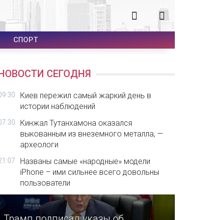
СПОРТ
НОВОСТИ СЕГОДНЯ
09:30
Киев пережил самый жаркий день в
истории наблюдений
07:30
Кинжал Тутанхамона оказался
выкованным из внеземного металла, —
археологи
21:07
Названы самые «народные» модели
iPhone – ими сильнее всего довольны
пользователи
Трамп подписал указы об