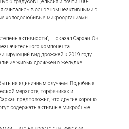
нус 6 градусов Цельсия и почти 100-
ия считались в основном неактивными с
ные холодолюбивые микроорганизмы
степень активности", — сказал Сархан. Он
 незначительного компонента
минирующий вид дрожжей к 2019 году.
аличие живых дрожжей в желудке
 быть не единичным случаем. Подобные
еской мерзлоте, торфяниках и
архан предположил, что другие хорошо
огут содержать активные микробные
умии — это не просто статические