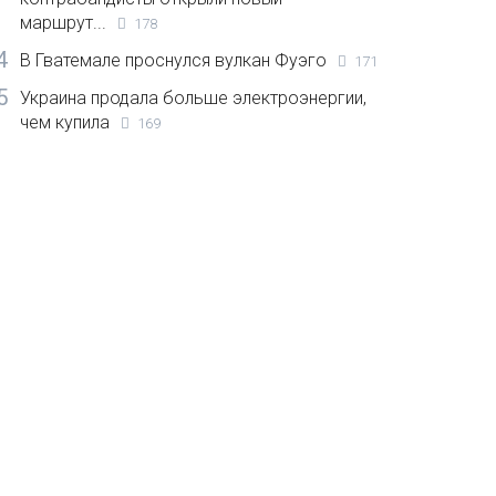
маршрут...
178
4
В Гватемале проснулся вулкан Фуэго
171
5
Украина продала больше электроэнергии,
чем купила
169