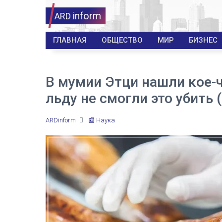
inform
ARD
ГЛАВНАЯ
ОБЩЕСТВО
МИР
БИЗНЕС
В мумии Этци нашли кое-ч
льду не смогли это убить 
ARDinform
📰 Наука