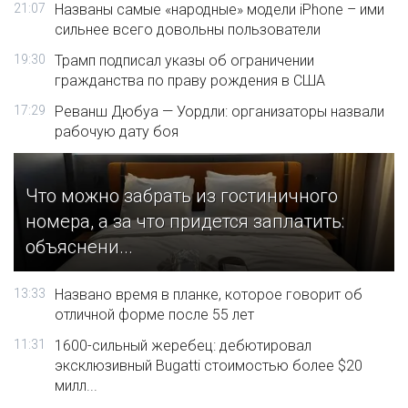
21:07
Названы самые «народные» модели iPhone – ими
сильнее всего довольны пользователи
19:30
Трамп подписал указы об ограничении
гражданства по праву рождения в США
17:29
Реванш Дюбуа — Уордли: организаторы назвали
рабочую дату боя
Что можно забрать из гостиничного
номера, а за что придется заплатить:
объяснени...
13:33
Названо время в планке, которое говорит об
отличной форме после 55 лет
11:31
1600-сильный жеребец: дебютировал
эксклюзивный Bugatti стоимостью более $20
милл...