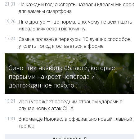
21:31
Не каждый год: эксперты назвали идеальный срок
для замены смартфона
19:26
Літо дратує — і це нормально: чому не всіх тішить
«ідеальний» сезон відпочинку
17:24
Самые полезные перекусы: 10 лучших способов
утолить голод и оставаться в форме
Синоптик назвала области, которые
первыми накроет непогода и
долгожданное похоло...
13:21
Иран угрожает соседним странам ударами в
случае новых атак США
11:31
В команде Ньюкасла официально новый главный
тренер
Все новости