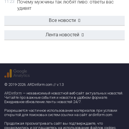
11:23
Почему мужчины так любят пиво: ответы вас
удивят
Все новости
Лента новостей
© 2019-2026. ARDinform.com // v.1.3
ARDinform
— независимый новостной веб-сайт актуальных новостей.
Читайте про важные события и новости в удобном формате.
Ежедневное обновление ленты новостей 24/7.
Разрешается частичное использование материалов при условии
открытой для поисковых систем ссылки на сайт ardinform.com
Продолжая просматривать сайт вы подтверждаете, что
ознакомились и соглашаетесь на использование файлов cookies.