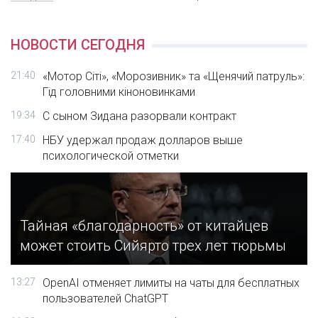
НОВОСТИ СЕГОДНЯ
21:40
«Мотор Сіті», «Морозивник» та «Щенячий патруль»:
Гід головними кіноновинками
19:34
С сыном Зидана разорвали контракт
17:40
НБУ удержал продаж долларов выше
психологической отметки
Тайная «благодарность» от китайцев
может стоить Сийярто трех лет тюрьмы
13:27
OpenAI отменяет лимиты на чаты для бесплатных
пользователей ChatGPT