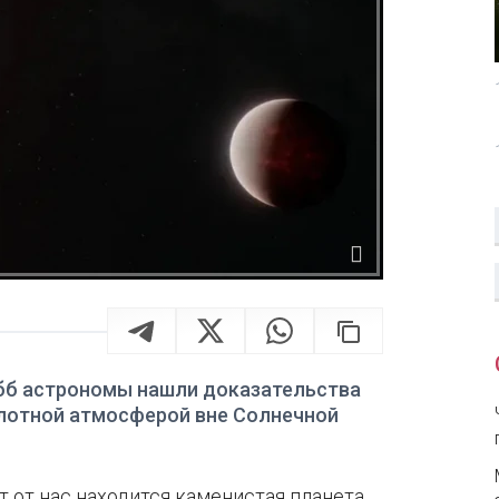
бб астрономы нашли доказательства
лотной атмосферой вне Солнечной
 от нас находится каменистая планета