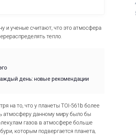
ну и ученые считают, что это атмосфера
ерераспределять тепло.
эго
каждый день: новые рекомендации
я на то, что у планеты TOI-561b более
ть атмосферу данному миру было бы
олекулам газов в атмосфере больше
 бури, которым подвергается планета,