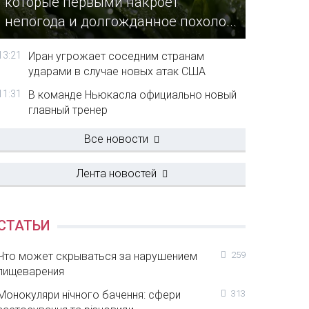
которые первыми накроет
непогода и долгожданное похоло...
13:21
Иран угрожает соседним странам
ударами в случае новых атак США
11:31
В команде Ньюкасла официально новый
главный тренер
Все новости
Лента новостей
СТАТЬИ
Что может скрываться за нарушением
259
пищеварения
Монокуляри нічного бачення: сфери
313