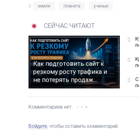
земля
планета
ученые
СЕЙЧАС ЧИТАЮТ
К
п
К
Как подготовить сайт к
п
резкому росту трафика и
С
не потерять продаж...
п
Комментариев нет.
Войдите
, чтобы оставить комментарий.