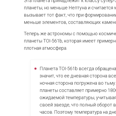
Эта планета принадлежит к классу супер-
планеты, но меньше Нептуна и считается 
вызывает тот факт, что при формировани
меньше элементов, составляющих камени
Теперь же астрономы с помощью космичес
планеты TOI-561b, которая имеет примерно
плотная атмосфера.
Планета TOI-561b всегда обращена 
значит, что ее дневная сторона вс
ночная сторона погружена во тьму
планеты составляет примерно 1800
ожидаемой температуры, учитывая,
своей звезде, что полный оборот 
часов. Поэтому температура на дн