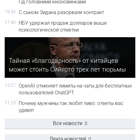
Гід головними кіноновинками
19:34
С сыном Зидана разорвали контракт
17:40
НБУ удержал продаж долларов выше
психологической отметки
Тайная «благодарность» от китайцев
может стоить Сийярто трех лет тюрьмы
13:27
OpenAI отменяет лимиты на чаты для бесплатных
пользователей ChatGPT
11:23
Почему мужчины так любят пиво: ответы вас
удивят
Все новости
Лента новостей