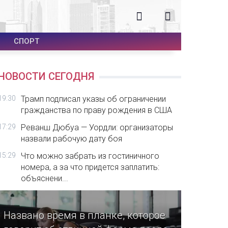
СПОРТ
НОВОСТИ СЕГОДНЯ
19:30
Трамп подписал указы об ограничении
гражданства по праву рождения в США
17:29
Реванш Дюбуа — Уордли: организаторы
назвали рабочую дату боя
15:29
Что можно забрать из гостиничного
номера, а за что придется заплатить:
объяснени...
Названо время в планке, которое