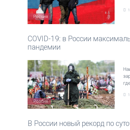
1
Россия
COVID-19: в России максималь
пандемии
На
за
гд
1
Россия
В России новый рекорд по сут