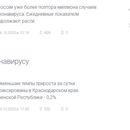
России уже более полтора миллиона случаев
ронавируса. Ежедневные показатели
одолжают расти.
6.10.2020 в 13:19
609
0
онавирусу
именьшие темпы прироста за сутки
фиксированы в Краснодарском крае,
ченской Республике - 0,2%.
0.10.2020 в 17:24
523
0