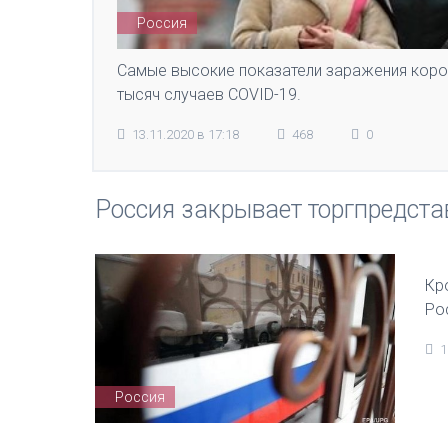
Россия
Самые высокие показатели заражения корон
тысяч случаев COVID-19.
13.11.2020 в 17:18
468
0
Россия закрывает торгпредста
Кр
Ро
1
Россия