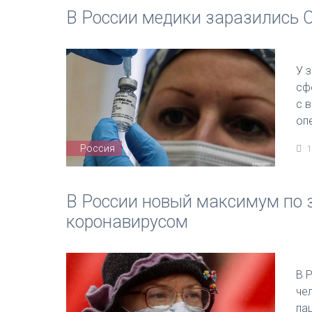
В России медики заразились 
У 
сф
с 
оп
Россия
1
В России новый максимум по
коронавирусом
В 
че
па