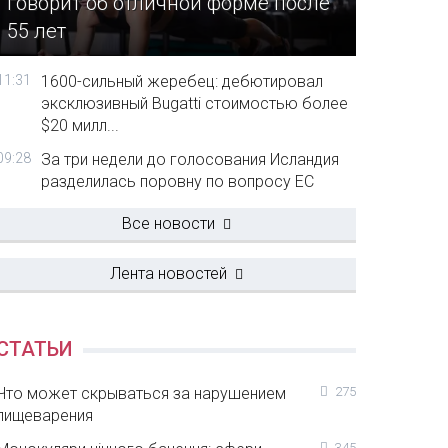
говорит об отличной форме после
55 лет
11:31
1600-сильный жеребец: дебютировал
эксклюзивный Bugatti стоимостью более
$20 милл...
09:28
За три недели до голосования Исландия
разделилась поровну по вопросу ЕС
Все новости
Лента новостей
СТАТЬИ
Что может скрываться за нарушением
275
пищеварения
345