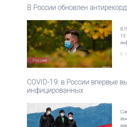
В России обновлен антирекорд
В 
15
ин
1
Россия
COVID-19: в России впервые в
инфицированных
Са
вы
ма