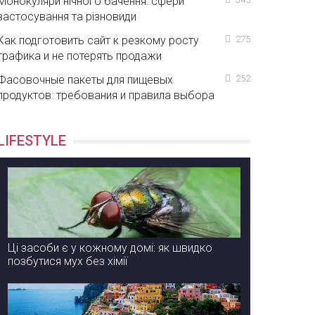
Монокуляри нічного бачення: сфери
застосування та різновиди
Как подготовить сайт к резкому росту
275
трафика и не потерять продажи
Фасовочные пакеты для пищевых
252
продуктов: требования и правила выбора
LIFESTYLE
Ці засоби є у кожному домі: як швидко
позбутися мух без хімії