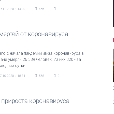
9.11.2020 в 13:09
466
0
мертей от коронавируса
его с начала пандемии из-за коронавируса в
ане умерли 26 589 человек. Из них 320 - за
следние сутки.
7.10.2020 в 18:31
558
0
 прироста коронавируса