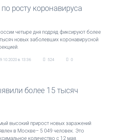
 по росту коронавируса
России четыре дня подряд фиксируют более
 тысяч новых заболевших коронавирусной
фекцией.
9.10.2020 в 13:36
524
0
ыявили более 15 тысяч
мый высокий прирост новых заражений
явлен в Москве– 5 049 человек. Это
ксимальное количество с 12 мая.