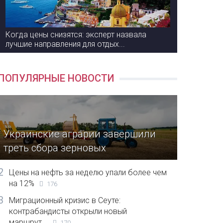
Когда цены снизятся: эксперт назвала
лучшие направления для отдых...
ПОПУЛЯРНЫЕ НОВОСТИ
Украинские аграрии завершили
треть сбора зерновых
2
Цены на нефть за неделю упали более чем
на 12%
176
3
Миграционный кризис в Сеуте:
контрабандисты открыли новый
маршрут...
170