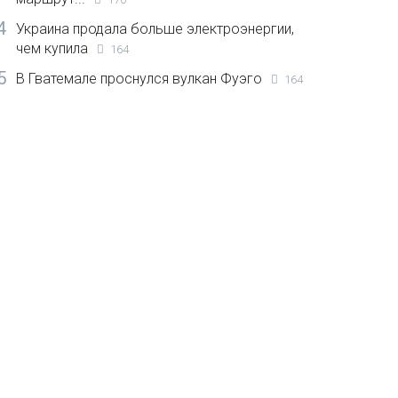
4
Украина продала больше электроэнергии,
чем купила
164
5
В Гватемале проснулся вулкан Фуэго
164