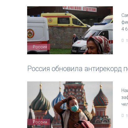
Са
фи
4 
1
Россия
Россия обновила антирекорд п
На
за
че
1
Россия