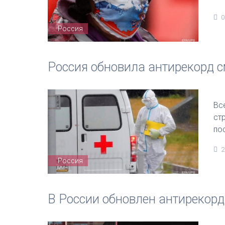
0
Россия
Россия обновила антирекорд с
Вс
стр
по
2
Россия
В России обновлен антирекорд