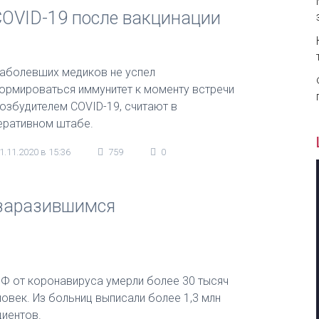
COVID-19 после вакцинации
заболевших медиков не успел
ормироваться иммунитет к моменту встречи
возбудителем COVID-19, считают в
еративном штабе.
1.11.2020 в 15:36
759
0
 заразившимся
РФ от коронавируса умерли более 30 тысяч
ловек. Из больниц выписали более 1,3 млн
циентов.