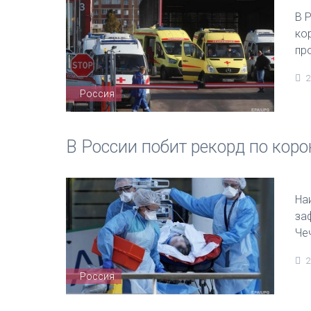
В 
ко
пр
2
Россия
В России побит рекорд по кор
На
за
Че
2
Россия