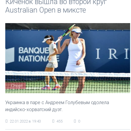
Киченок вышла во второй круг
Australian Open в миксте
Спорт
Украинка в паре с Андреем Голубевым одолела
индийско-хорватский дуэт.
22.01.2022 в 19:43
455
0