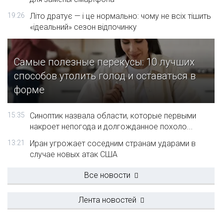
19:26
Літо дратує — і це нормально: чому не всіх тішить
«ідеальний» сезон відпочинку
Самые полезные перекусы: 10 лучших
способов утолить голод и оставаться в
форме
15:35
Синоптик назвала области, которые первыми
накроет непогода и долгожданное похоло...
13:21
Иран угрожает соседним странам ударами в
случае новых атак США
Все новости
Лента новостей