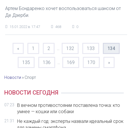
Артем Бондаренко хочет воспользоваться шансом от
Де Дзерби.
15.01.2022 в 17:47
468
0
«
1
2
132
133
134
...
135
136
169
170
»
...
Новости
»
Спорт
НОВОСТИ СЕГОДНЯ
07:23
В вечном противостоянии поставлена точка: кто
умнее — кошки или собаки
21:31
Не каждый год: эксперты назвали идеальный срок
для замены смартфона