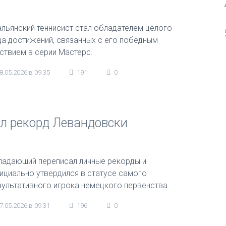
альянский теннисист стал обладателем целого
да достижений, связанных с его победным
ствием в серии Мастерс.
8.05.2026 в 09:35
191
0
л рекорд Левандовски
падающий переписал личные рекорды и
ициально утвердился в статусе самого
зультативного игрока немецкого первенства.
7.05.2026 в 09:31
196
0