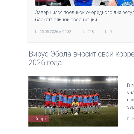
Завершился поединок очередного дня регу
баскетбольной ассоциации.
25.05.2026 в 09:33
218
0
Вирус Эбола вносит свои корр
2026 года
В 
уч
пр
за
Спорт
2