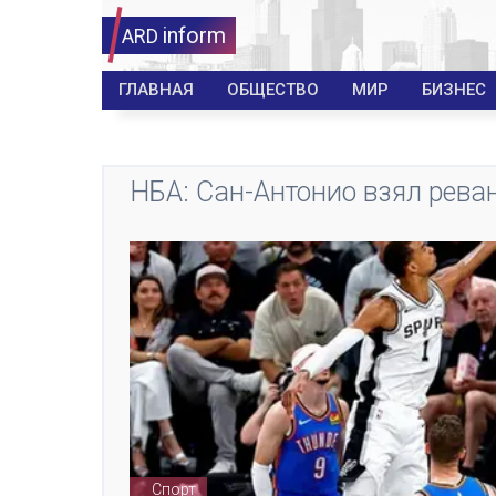
inform
ARD
ГЛАВНАЯ
ОБЩЕСТВО
МИР
БИЗНЕС
НБА: Сан-Антонио взял рев
Спорт