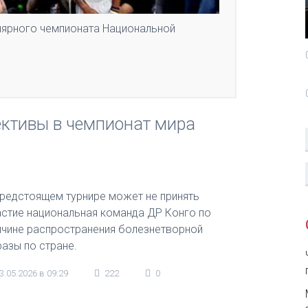
лярного чемпионата Национальной
ективы в чемпионат мира
предстоящем турнире может не принять
астие национальная команда ДР Конго по
ичине распространения болезнетворной
разы по стране.
3.05.2026 в 09:29
222
0