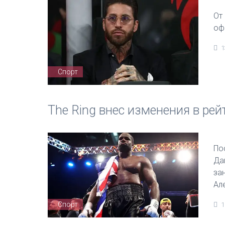
От
оф
1
Спорт
The Ring внес изменения в рей
По
Да
за
Ал
Спорт
1