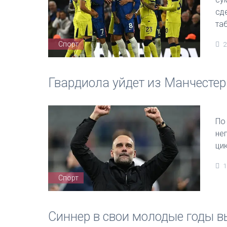
сд
та
Спорт
2
Гвардиола уйдет из Манчестер
По
не
цик
1
Спорт
Синнер в свои молодые годы в