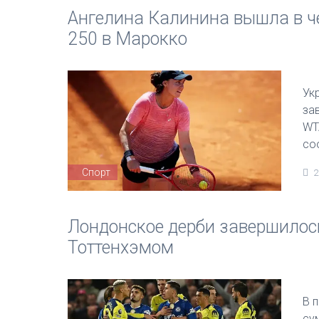
Ангелина Калинина вышла в ч
250 в Марокко
Ук
за
WT
со
Спорт
2
Лондонское дерби завершилос
Тоттенхэмом
В 
су