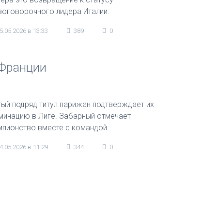
зоговорочного лидера Италии.
5.05.2026 в 13:33
389
0
 Франции
тый подряд титул парижан подтверждает их
минацию в Лиге. Забарный отмечает
мпионство вместе с командой.
4.05.2026 в 11:29
344
0