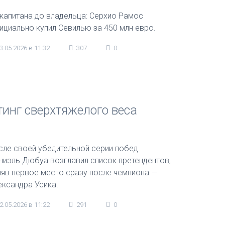
 капитана до владельца: Серхио Рамос
ициально купил Севилью за 450 млн евро.
3.05.2026 в 11:32
307
0
тинг сверхтяжелого веса
сле своей убедительной серии побед
ниэль Дюбуа возглавил список претендентов,
няв первое место сразу после чемпиона —
ександра Усика.
2.05.2026 в 11:22
291
0