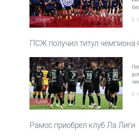
бе
Спорт
1
ПСЖ получил титул чемпиона
Пя
до
че
1
Спорт
Рамос приобрел клуб Ла Лиги