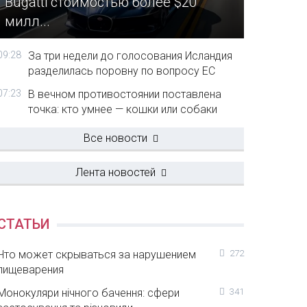
Bugatti стоимостью более $20
милл...
09:28
За три недели до голосования Исландия
разделилась поровну по вопросу ЕС
07:23
В вечном противостоянии поставлена
точка: кто умнее — кошки или собаки
Все новости
Лента новостей
СТАТЬИ
Что может скрываться за нарушением
272
пищеварения
Монокуляри нічного бачення: сфери
341