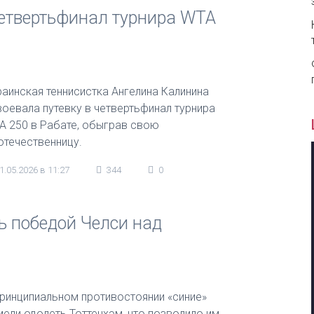
етвертьфинал турнира WTA
раинская теннисистка Ангелина Калинина
воевала путевку в четвертьфинал турнира
A 250 в Рабате, обыграв свою
отечественницу.
1.05.2026 в 11:27
344
0
ь победой Челси над
принципиальном противостоянии «синие»
мели одолеть Тоттенхэм, что позволило им