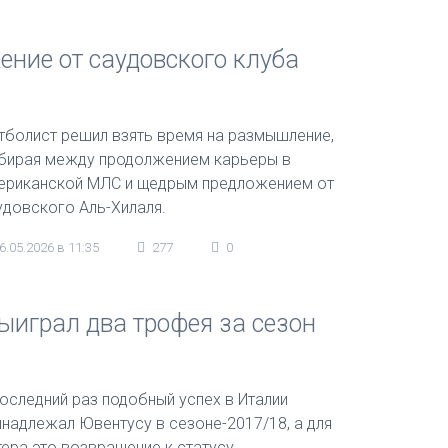
ние от саудовского клуба
тболист решил взять время на размышление,
бирая между продолжением карьеры в
ериканской МЛС и щедрым предложением от
удовского Аль-Хилаля.
6.05.2026 в 11:35
277
0
ыиграл два трофея за сезон
последний раз подобный успех в Италии
инадлежал Ювентусу в сезоне-2017/18, а для
тера это возвращение к статусу