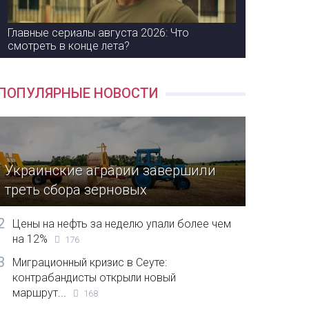
Главные сериалы августа 2026: Что
смотреть в конце лета?
ПОПУЛЯРНЫЕ НОВОСТИ
Украинские аграрии завершили
треть сбора зерновых
2
Цены на нефть за неделю упали более чем
на 12%
176
3
Миграционный кризис в Сеуте:
контрабандисты открыли новый
маршрут...
168