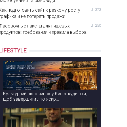
застосування та різновиди
Как подготовить сайт к резкому росту
272
трафика и не потерять продажи
Фасовочные пакеты для пищевых
250
продуктов: требования и правила выбора
LIFESTYLE
Культурний відпочинок у Києві: куди піти,
щоб завершити літо яскр...