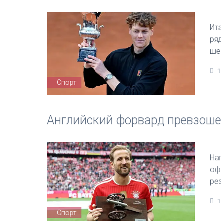
Ит
ря
ше
1
Спорт
Английский форвард превзоше
На
оф
ре
1
Спорт