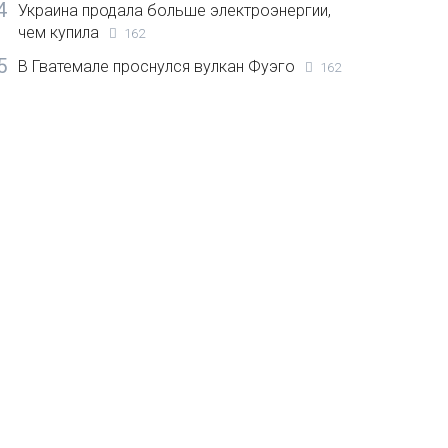
4
Украина продала больше электроэнергии,
чем купила
162
5
В Гватемале проснулся вулкан Фуэго
162