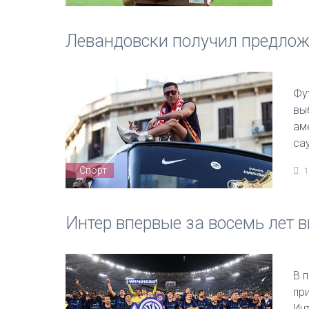
Левандовски получил предложе
Фу
вы
ам
са
Спорт
1
Интер впервые за восемь лет в
В 
пр
Ин