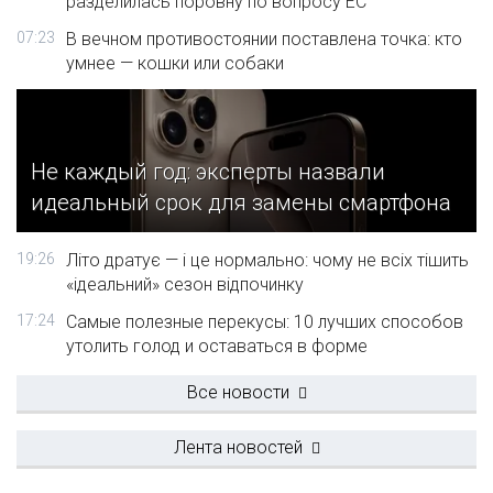
разделилась поровну по вопросу ЕС
07:23
В вечном противостоянии поставлена точка: кто
умнее — кошки или собаки
Не каждый год: эксперты назвали
идеальный срок для замены смартфона
19:26
Літо дратує — і це нормально: чому не всіх тішить
«ідеальний» сезон відпочинку
17:24
Самые полезные перекусы: 10 лучших способов
утолить голод и оставаться в форме
Все новости
Лента новостей