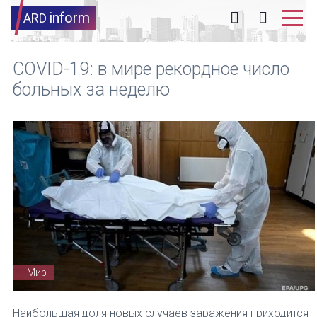
inform
ARD
COVID-19: в мире рекордное число
больных за неделю
Мир
Наибольшая доля новых случаев заражения приходится