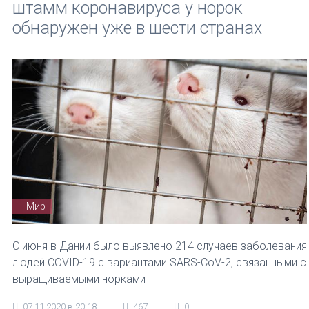
штамм коронавируса у норок
обнаружен уже в шести странах
Мир
С июня в Дании было выявлено 214 случаев заболевания
людей COVID-19 с вариантами SARS-CoV-2, связанными с
выращиваемыми норками
07.11.2020 в 20:18
467
0