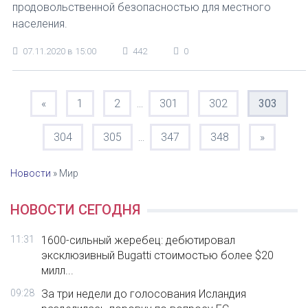
продовольственной безопасностью для местного
населения.
07.11.2020 в 15:00
442
0
«
1
2
301
302
303
...
304
305
347
348
»
...
Новости
»
Мир
НОВОСТИ СЕГОДНЯ
11:31
1600-сильный жеребец: дебютировал
эксклюзивный Bugatti стоимостью более $20
милл...
09:28
За три недели до голосования Исландия