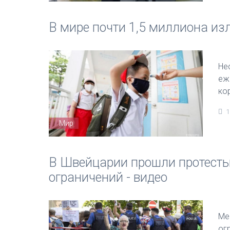
В мире почти 1,5 миллиона из
Не
еж
ко
1
Мир
В Швейцарии прошли протесты
ограничений - видео
Ме
ог