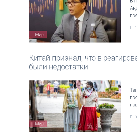
В 
Ан
пр
1
Мир
Китай признал, что в реагиро
были недостатки
Те
пр
на
0
Мир