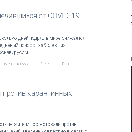
лечившихся от COVID-19
сколько дней подряд в мире снижается
едневый прирост заболевших
ронавирусом.
1.05.2020 в 09:44
572
0
 против карантинных
стные жители протестовали против
раничений, введенных властью в связи с