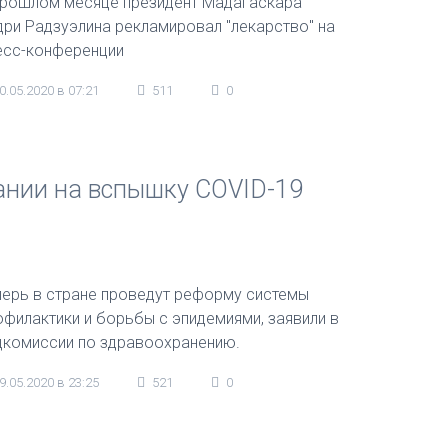
прошлом месяце президент Мадагаскара
дри Радзуэлина рекламировал "лекарство" на
есс-конференции
0.05.2020 в 07:21
511
0
вании на вспышку COVID-19
перь в стране проведут реформу системы
офилактики и борьбы с эпидемиями, заявили в
цкомиссии по здравоохранению.
9.05.2020 в 23:25
521
0