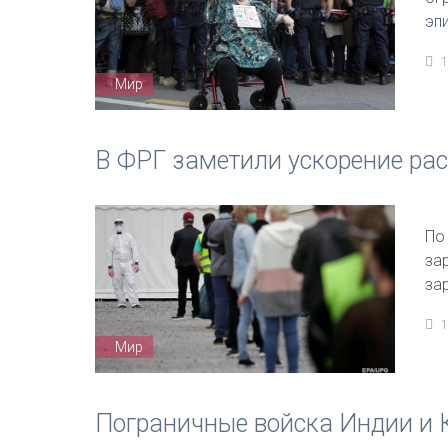
эп
1
Мир
В ФРГ заметили ускорение ра
По
за
за
1
Мир
Пограничные войска Индии и 