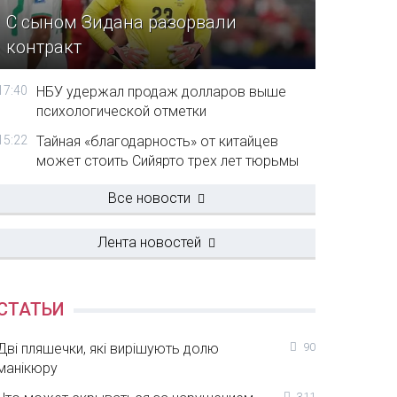
С сыном Зидана разорвали
контракт
17:40
НБУ удержал продаж долларов выше
психологической отметки
15:22
Тайная «благодарность» от китайцев
может стоить Сийярто трех лет тюрьмы
Все новости
Лента новостей
СТАТЬИ
Дві пляшечки, які вирішують долю
90
манікюру
311