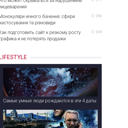
Что может скрываться за нарушением
пищеварения
Монокуляри нічного бачення: сфери
393
застосування та різновиди
Как подготовить сайт к резкому росту
309
трафика и не потерять продажи
LIFESTYLE
Самые умные люди рождаются в эти 4 даты