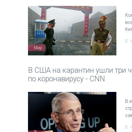
Ко
во
Ки
1
Мир
В США на карантин ушли три ч
по коронавирусу - CNN
В 
ст
са
1