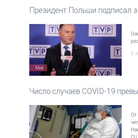
Президент Польши подписал за
Ож
ре
0
Мир
Число случаев COVID-19 прев
От
че
На
СШ