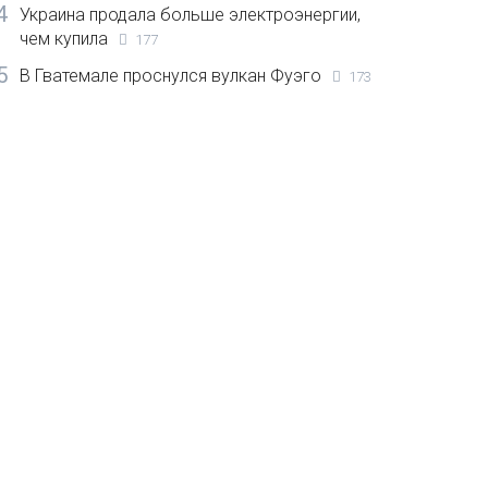
4
Украина продала больше электроэнергии,
чем купила
177
5
В Гватемале проснулся вулкан Фуэго
173