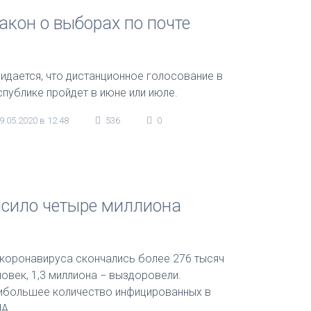
кон о выборах по почте
идается, что дистанционное голосование в
спублике пройдет в июне или июле.
9.05.2020 в 12:48
536
0
ысило четыре миллиона
 коронавируса скончались более 276 тысяч
ловек, 1,3 миллиона − выздоровели.
ибольшее количество инфицированных в
А.