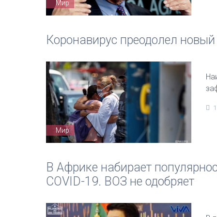
Мир
Коронавирус преодолел новый
На
за
1
Мир
В Африке набирает популярнос
COVID-19. ВОЗ не одобряет