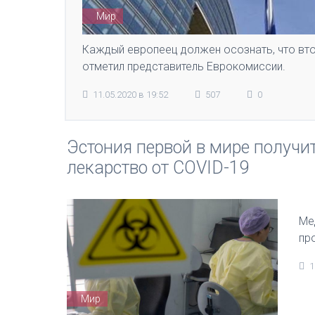
Мир
Каждый европеец должен осознать, что вт
отметил представитель Еврокомиссии.
11.05.2020 в 19:52
507
0
Эстония первой в мире получи
лекарство от COVID-19
Ме
пр
1
Мир