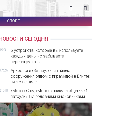
СПОРТ
НОВОСТИ СЕГОДНЯ
09:31
5 устройств, которые вы используете
каждый день, но забываете
перезагружать
07:26
Археологи обнаружили тайные
сооружения рядом с пирамидой в Египте:
никто не виде...
21:40
«Мотор Сіті», «Морозивник» та «Щенячий
патруль»: Гід головними кіноновинками