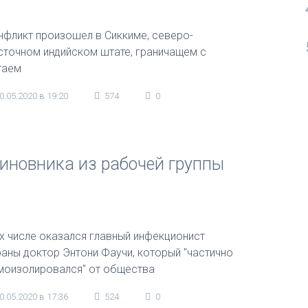
нфликт произошел в Сиккиме, северо-
сточном индийском штате, граничащем с
таем
0.05.2020 в 19:20
574
0
иновника из рабочей группы
их числе оказался главный инфекционист
раны доктор Энтони Фаучи, который "частично
моизолировался" от общества
0.05.2020 в 17:36
524
0