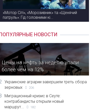
«Мотор Сіті», «Морозивник» та «Щенячий
патруль»: Гід головними кі...
ПОПУЛЯРНЫЕ НОВОСТИ
Цены на нефть за неделю упали
более чем на 12%
2
Украинские аграрии завершили треть сбора
зерновых
206
3
Миграционный кризис в Сеуте:
контрабандисты открыли новый
маршрут...
182