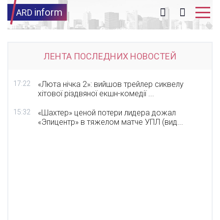
inform
ARD
ЛЕНТА ПОСЛЕДНИХ НОВОСТЕЙ
17:22
«Люта нічка 2»: вийшов трейлер сиквелу
хітової різдвяної екшн-комедії ...
15:32
«Шахтер» ценой потери лидера дожал
«Эпицентр» в тяжелом матче УПЛ (вид...