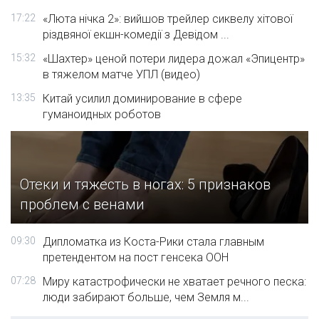
17:22
«Люта нічка 2»: вийшов трейлер сиквелу хітової
різдвяної екшн-комедії з Девідом ...
15:32
«Шахтер» ценой потери лидера дожал «Эпицентр»
в тяжелом матче УПЛ (видео)
13:35
Китай усилил доминирование в сфере
гуманоидных роботов
Отеки и тяжесть в ногах: 5 признаков
проблем с венами
09:30
Дипломатка из Коста-Рики стала главным
претендентом на пост генсека ООН
07:28
Миру катастрофически не хватает речного песка:
люди забирают больше, чем Земля м...