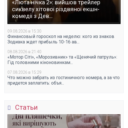
«Люта нічка 2»: вийшов трейлер
сиквелу хітової різдвяної екшн-
комедії з Дев...
09.08.2026 в 15:30
Финансовый гороскоп на неделю: кого из знаков
Зодиака ждет прибыль 10-16 ав...
08.08.2026 в 21:40
«Мотор Сіті», «Морозивник» та «Щенячий патруль»:
Гід головними кіноновинкам...
07.08.2026 в 15:29
Что можно забрать из гостиничного номера, а за что
придется заплатить: объя...
Статьи