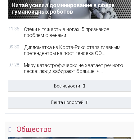
Китай усилил доминирование в сфере
гуманоидных роботов
11:36
Отеки и тяжесть в ногах: 5 признаков
проблем с венами
09:30
Дипломатка из Коста-Рики стала главным
претендентом на пост генсека ОО...
07:28
Миру катастрофически не хватает речного
песка: люди забирают больше, ч...
Все новости
Лента новостей
Общество