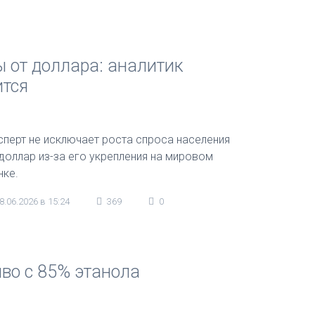
 от доллара: аналитик
ится
сперт не исключает роста спроса населения
 доллар из-за его укрепления на мировом
нке.
8.06.2026 в 15:24
369
0
во с 85% этанола