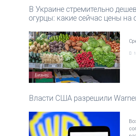
В Украине стремительно деше
огурцы: какие сейчас цены на
Ср
1
Бизнес
Власти США разрешили Warner
Во
со
ра