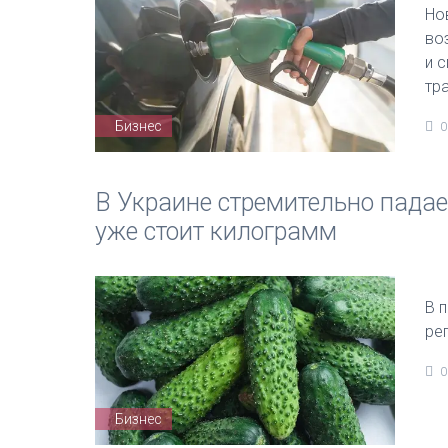
Но
во
и 
тр
Бизнес
0
В Украине стремительно падае
уже стоит килограмм
В 
ре
0
Бизнес