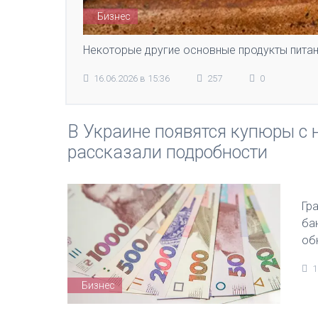
Бизнес
Некоторые другие основные продукты питан
16.06.2026 в 15:36
257
0
В Украине появятся купюры с
рассказали подробности
Гр
ба
об
1
Бизнес