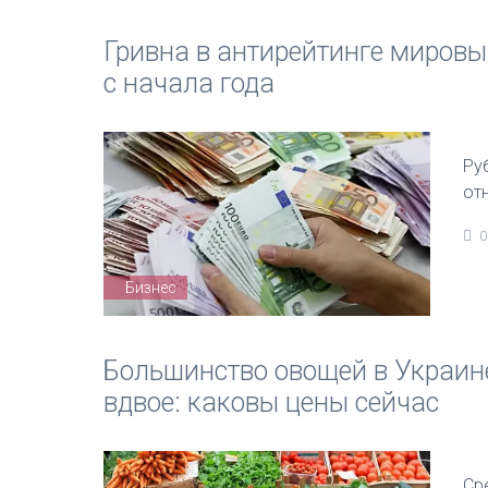
Гривна в антирейтинге мировы
с начала года
Ру
от
0
Бизнес
Большинство овощей в Украине
вдвое: каковы цены сейчас
Ср