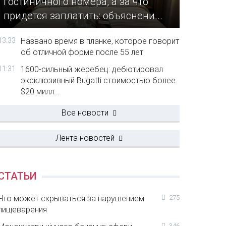
гостиничного номера, а за что
придется заплатить: объяснени...
13:33
Названо время в планке, которое говорит
об отличной форме после 55 лет
11:31
1600-сильный жеребец: дебютировал
эксклюзивный Bugatti стоимостью более
$20 милл...
Все новости
Лента новостей
СТАТЬИ
Что может скрываться за нарушением
275
пищеварения
346