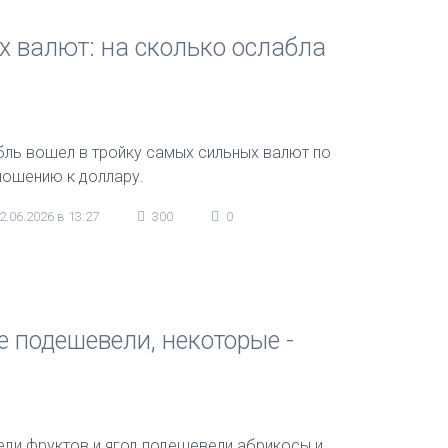
х валют: на сколько ослабла
бль вошел в тройку самых сильных валют по
ношению к доллару.
2.06.2026 в 13:27
300
0
 подешевели, некоторые -
еди фруктов и ягод подешевели абрикосы и