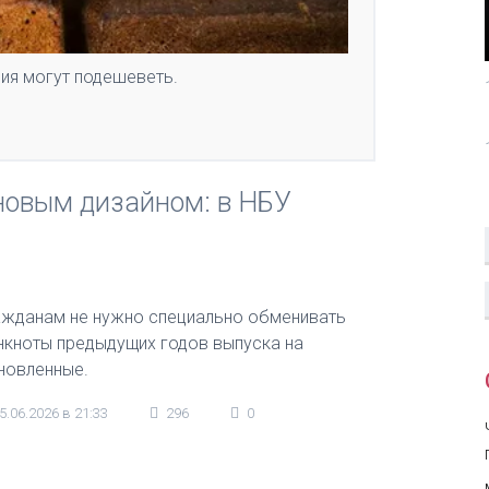
ия могут подешеветь.
 новым дизайном: в НБУ
ажданам не нужно специально обменивать
нкноты предыдущих годов выпуска на
новленные.
5.06.2026 в 21:33
296
0