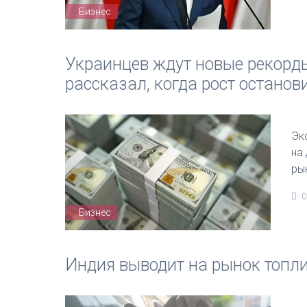
Бизнес
Украинцев ждут новые рекорды
рассказал, когда рост останов
Эк
на
ры
0
Бизнес
Индия выводит на рынок топли