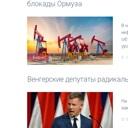
блокады Ормуза
В 
не
об
ур
Бизнес
1
Венгерские депутаты радикаль
На
за
0