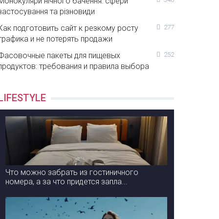
Монокуляри нічного бачення: сфери
застосування та різновиди
Как подготовить сайт к резкому росту
277
трафика и не потерять продажи
Фасовочные пакеты для пищевых
252
продуктов: требования и правила выбора
LIFESTYLE
Что можно забрать из гостиничного
номера, а за что придется запла...