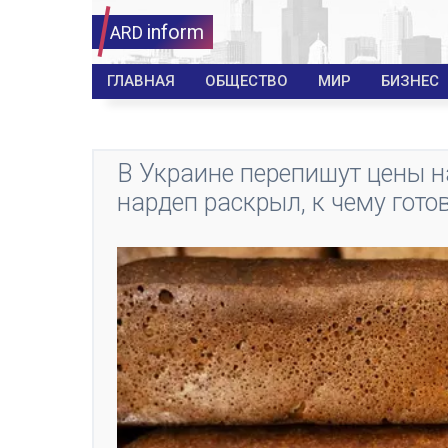
inform
ARD
ГЛАВНАЯ
ОБЩЕСТВО
МИР
БИЗНЕС
В Украине перепишут цены н
нардеп раскрыл, к чему гото