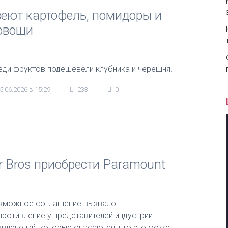
веют картофель, помидоры и
 овощи
еди фруктов подешевели клубника и черешня.
5.06.2026 в 15:29
233
0
 Bros приобрести Paramount
зможное соглашение вызвало
противление у представителей индустрии
звлечений, которые опасаются, что это может