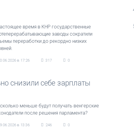
настоящее время в КНР государственные
фтеперерабатывающие заводы сократили
ъемы переработки до рекордно низких
овней.
0.06.2026 в 17:26
317
0
но снизили себе зарплаты
 сколько меньше будут получать венгерские
конодатели после решения парламента?
9.06.2026 в 13:36
246
0