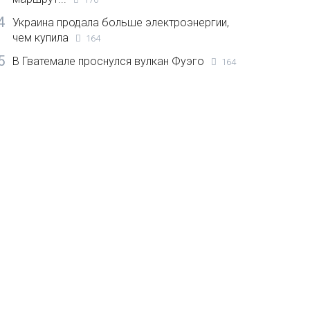
4
Украина продала больше электроэнергии,
чем купила
164
5
В Гватемале проснулся вулкан Фуэго
164