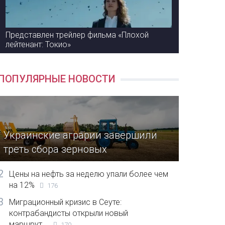
Представлен трейлер фильма «Плохой
лейтенант: Токио»
ПОПУЛЯРНЫЕ НОВОСТИ
Украинские аграрии завершили
треть сбора зерновых
2
Цены на нефть за неделю упали более чем
на 12%
176
3
Миграционный кризис в Сеуте:
контрабандисты открыли новый
маршрут...
170