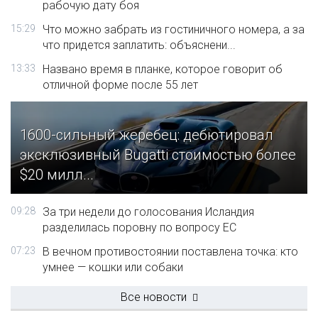
рабочую дату боя
15:29
Что можно забрать из гостиничного номера, а за
что придется заплатить: объяснени...
13:33
Названо время в планке, которое говорит об
отличной форме после 55 лет
1600-сильный жеребец: дебютировал
эксклюзивный Bugatti стоимостью более
$20 милл...
09:28
За три недели до голосования Исландия
разделилась поровну по вопросу ЕС
07:23
В вечном противостоянии поставлена точка: кто
умнее — кошки или собаки
Все новости