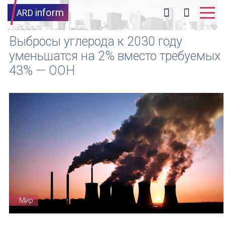
inform
ARD
Выбросы углерода к 2030 году
уменьшатся на 2% вместо требуемых
43% — ООН
Мир