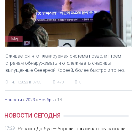
Мир
Ожидается, что планируемая система позволит трем
странам обнаруживать и отслеживать снаряды,
выпущенные Северной Кореей, более быстро и точно.
14.11.2023 в 07:33
470
0
Новости
»
2023
»
Ноябрь
»
14
НОВОСТИ СЕГОДНЯ
17:29
Реванш Дюбуа — Уордли: организаторы назвали