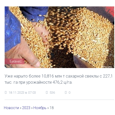
Бизнес
Уже нарыто более 10,816 млн т сахарной свеклы с 227,1
тыс. га при урожайности 476,2 ц/га.
18.11.2023 в 07:03
536
0
Новости
»
2023
»
Ноябрь
»
18