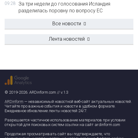
09:28
За три недели до голосования Исландия
разделилась поровну по вопросу ЕС
Все новости
Лента новостей
© 2019-2026. ARDinform.com // v.1.3
ARDinform
— независимый новостной веб-сайт актуальных новостей.
Читайте про важные события и новости в удобном формате.
Ежедневное обновление ленты новостей 24/7.
Разрешается частичное использование материалов при условии
открытой для поисковых систем ссылки на сайт ardinform.com
Продолжая просматривать сайт вы подтверждаете, что