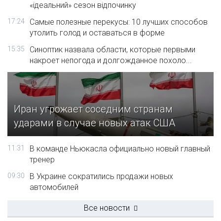
«ідеальний» сезон відпочинку
17:24
Самые полезные перекусы: 10 лучших способов
утолить голод и оставаться в форме
15:35
Синоптик назвала области, которые первыми
накроет непогода и долгожданное похоло...
Иран угрожает соседним странам
ударами в случае новых атак США
11:31
В команде Ньюкасла официально новый главный
тренер
09:30
В Украине сократились продажи новых
автомобилей
Все новости