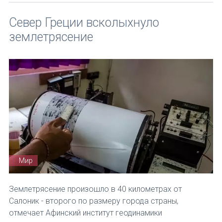
Север Греции всколыхнуло
землетрясение
Мир
Землетрясение произошло в 40 километрах от
Салоник - второго по размеру города страны,
отмечает Афинский институт геодинамики