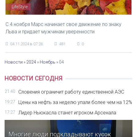
LifeStyle
С 4 ноября Марс начинает свое движение по знаку
Льва и придает мужчинам уверенности
04.11.2024 в 07:26
481
0
Новости
»
2024
»
Ноябрь
»
04
НОВОСТИ СЕГОДНЯ
21:40
Словения ограничит работу единственной АЭС
19:27
Цены на нефть за неделю упали более чем на 12%
17:27
Лидер Ньюкасла станет игроком Арсенала
Многие люди подкладывают кусок