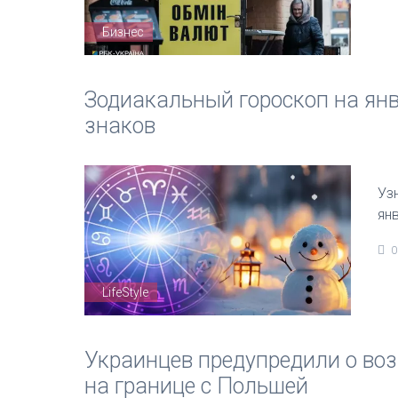
Бизнес
Зодиакальный гороскоп на янв
знаков
Уз
ян
0
LifeStyle
Украинцев предупредили о во
на границе с Польшей