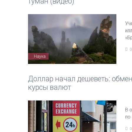
туман (видео)
Уч
ил
«Б
0
Наука
Доллар начал дешеветь: обме
курсы валют
В 
по 
0