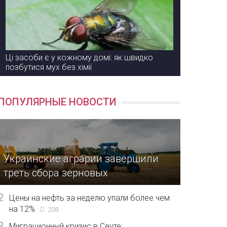
Ці засоби є у кожному домі: як швидко
позбутися мух без хімії
ПОПУЛЯРНЫЕ НОВОСТИ
Украинские аграрии завершили
треть сбора зерновых
2
Цены на нефть за неделю упали более чем
на 12%
208
3
Миграционный кризис в Сеуте: