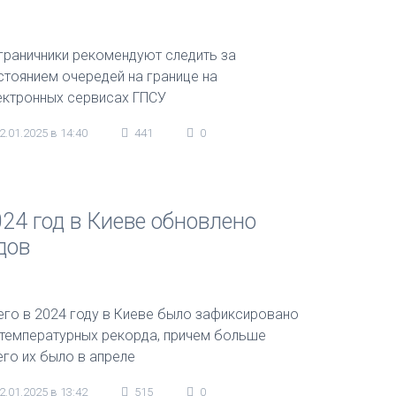
граничники рекомендуют следить за
стоянием очередей на границе на
ектронных сервисах ГПСУ
2.01.2025 в 14:40
441
0
24 год в Киеве обновлено
дов
его в 2024 году в Киеве было зафиксировано
 температурных рекорда, причем больше
его их было в апреле
2.01.2025 в 13:42
515
0