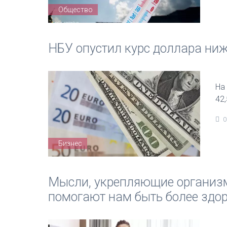
Общество
НБУ опустил курс доллара ниж
На
42
0
Бизнес
Мысли, укрепляющие организм
помогают нам быть более здо