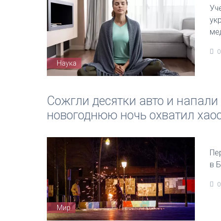
Уч
ук
ме
0
Наука
Сожгли десятки авто и напали 
новогоднюю ночь охватил хао
Пе
в 
0
Мир