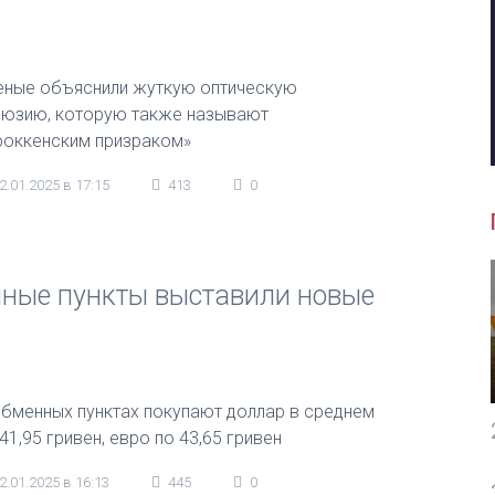
еные объяснили жуткую оптическую
люзию, которую также называют
роккенским призраком»
2.01.2025 в 17:15
413
0
нные пункты выставили новые
обменных пунктах покупают доллар в среднем
41,95 гривен, евро по 43,65 гривен
2.01.2025 в 16:13
445
0