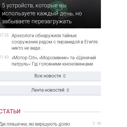
5 устройств, которые вы
используете каждый день, но
забываете перезагружать
07:26
Археологи обнаружили тайные
сооружения рядом с пирамидой в Египте:
никто не виде...
21:40
«Мотор Сіті», «Морозивник» та «Щенячий
патруль»: Гід головними кіноновинками
Все новости
Лента новостей
СТАТЬИ
Дві пляшечки, які вирішують долю
99