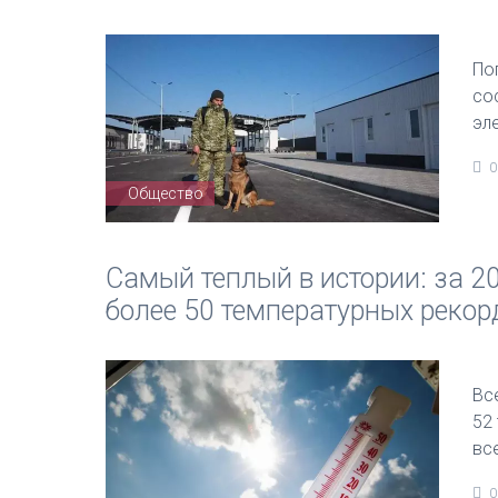
По
со
эл
0
Общество
Самый теплый в истории: за 20
более 50 температурных рекор
Вс
52
вс
0