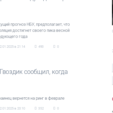
кущий прогноз НБУ, предполагает, что
фляция достигнет своего пика весной
едующего года
2.01.2025 в 21:14
493
0
 Гвоздик сообщил, когда
раинец вернется на ринг в феврале
2.01.2025 в 20:10
352
0