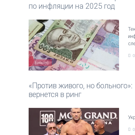
по инфляции на 2025 год
Те
ин
сл
0
Бизнес
«Против живого, но больного»:
вернется в ринг
Ук
0