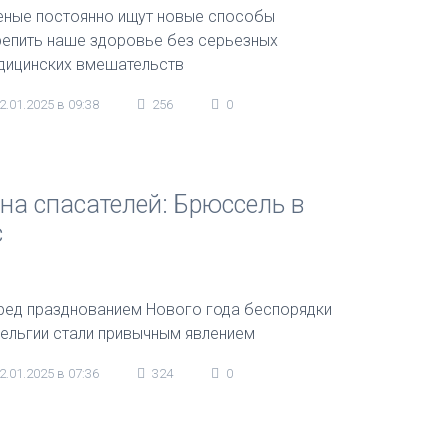
еные постоянно ищут новые способы
репить наше здоровье без серьезных
дицинских вмешательств
2.01.2025 в 09:38
256
0
на спасателей: Брюссель в
с
ред празднованием Нового года беспорядки
Бельгии стали привычным явлением
2.01.2025 в 07:36
324
0