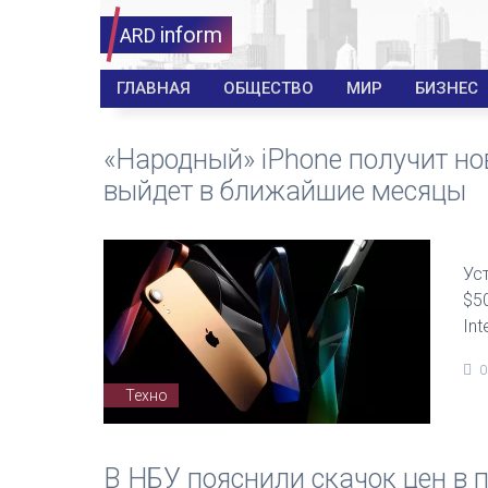
inform
ARD
ГЛАВНАЯ
ОБЩЕСТВО
МИР
БИЗНЕС
«Народный» iPhone получит но
выйдет в ближайшие месяцы
Ус
$5
Int
0
Техно
В НБУ пояснили скачок цен в 