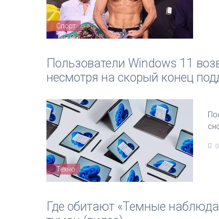
Спорт
Пользователи Windows 11 возв
несмотря на скорый конец по
По
сн
0
Техно
Где обитают «Темные наблюдат