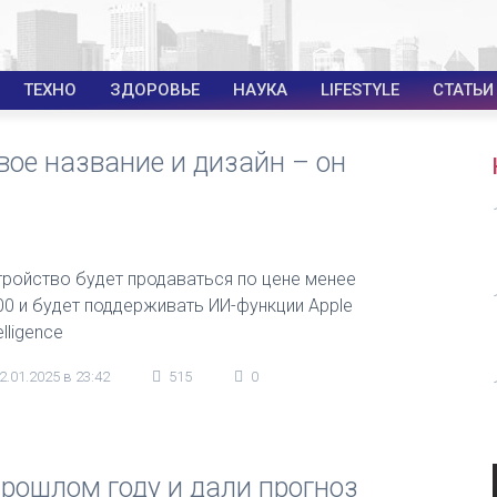
ТЕХНО
ЗДОРОВЬЕ
НАУКА
LIFESTYLE
СТАТЬИ
вое название и дизайн – он
тройство будет продаваться по цене менее
00 и будет поддерживать ИИ-функции Apple
elligence
2.01.2025 в 23:42
515
0
прошлом году и дали прогноз