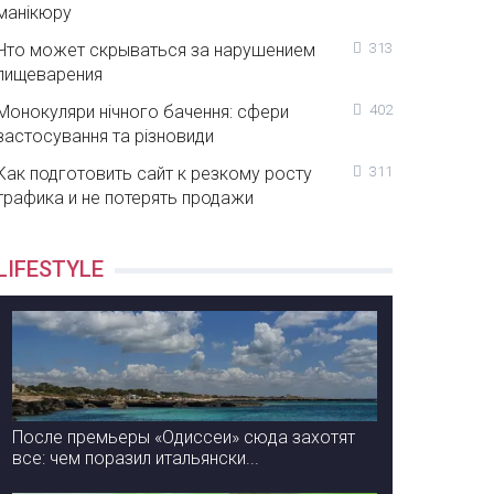
манікюру
Что может скрываться за нарушением
313
пищеварения
Монокуляри нічного бачення: сфери
402
застосування та різновиди
Как подготовить сайт к резкому росту
311
трафика и не потерять продажи
LIFESTYLE
После премьеры «Одиссеи» сюда захотят
все: чем поразил итальянски...