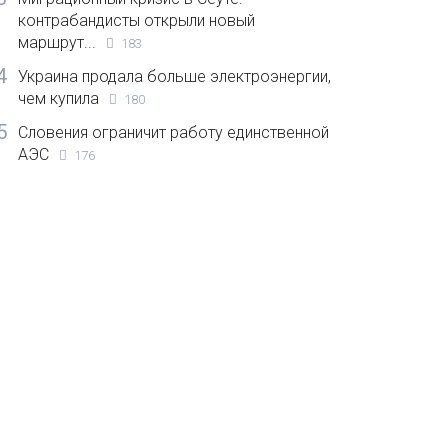
контрабандисты открыли новый
маршрут...
183
4
Украина продала больше электроэнергии,
чем купила
180
5
Словения ограничит работу единственной
АЭС
176