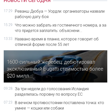
НОВОСТИ СЕГОДНЯ
17:29
Реванш Дюбуа — Уордли: организаторы назвали
рабочую дату боя
15:29
Что можно забрать из гостиничного номера, а за
что придется заплатить: объяснени...
13:33
Названо время в планке, которое говорит об
отличной форме после 55 лет
1600-сильный жеребец: дебютировал
эксклюзивный Bugatti стоимостью более
$20 милл...
09:28
За три недели до голосования Исландия
разделилась поровну по вопросу ЕС
07:23
В вечном противостоянии поставлена точка: кто
умнее — кошки или собаки