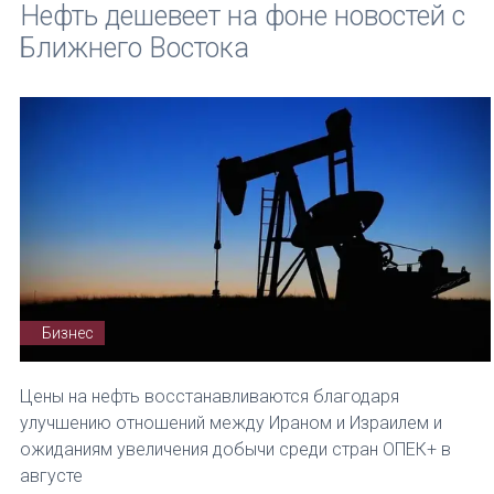
Нефть дешевеет на фоне новостей с
Ближнего Востока
Бизнес
Цены на нефть восстанавливаются благодаря
улучшению отношений между Ираном и Израилем и
ожиданиям увеличения добычи среди стран ОПЕК+ в
августе