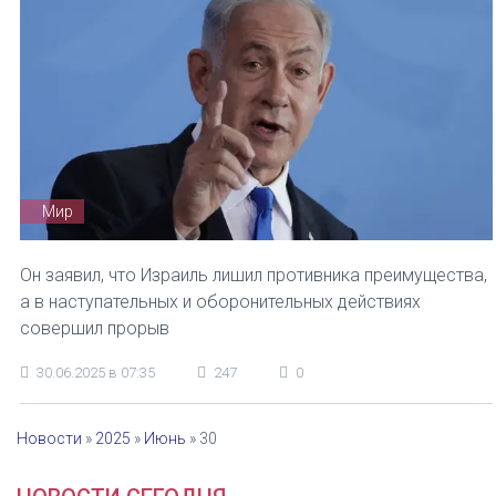
Мир
Он заявил, что Израиль лишил противника преимущества,
а в наступательных и оборонительных действиях
совершил прорыв
30.06.2025 в 07:35
247
0
Новости
»
2025
»
Июнь
»
30