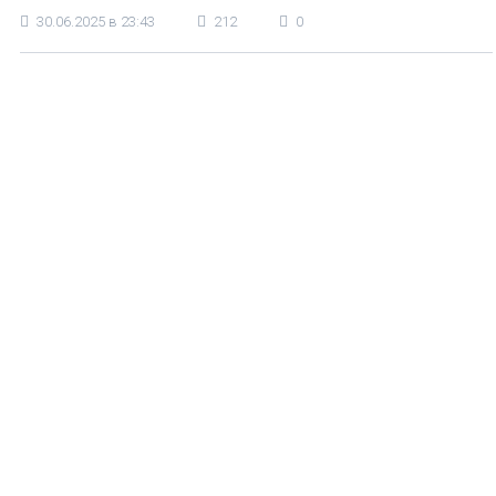
30.06.2025 в 23:43
212
0