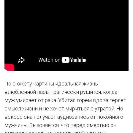
По сюжету картины идеальная жизнь
влюбленной пары трагически рушится, когда
муж умирает от рака. Убитая горем вдова теряет
смысл жизни и не хочет мириться с утратой. Но
вскоре она получает аудиозапись от покойного
мужчины. Выясняется, что перед смертью он