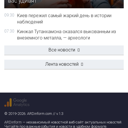
вас удивят
09:30
Киев пережил самый жаркий день в истории
наблюдений
07:30
Кинжал Тутанхамона оказался выкованным из
внеземного металла, — археологи
Все новости
Лента новостей
© 2019-2026. ARDinform.com // v.1.3
ARDinform
— независимый новостной веб-сайт актуальных новостей.
Читайте про важные события и новости в удобном формате.